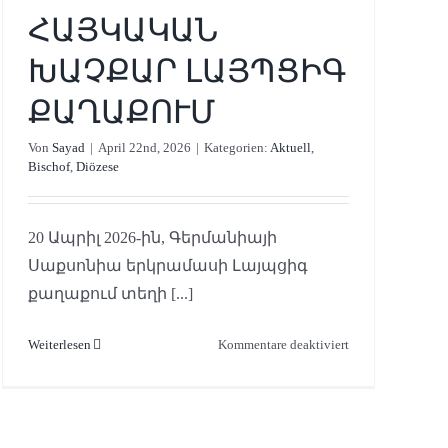
ՀԱՅԿԱԿԱՆ
ԽԱՉՔԱՐ ԼԱՅՊՑԻԳ
ՔԱՂԱՔՈՒՄ
Von
Sayad
|
April 22nd, 2026
|
Kategorien:
Aktuell
,
Bischof
,
Diözese
20 Ապրիլ 2026-ին, Գերմանիայի
Սաքսոնիա երկրամասի Լայպցիգ
քաղաքում տեղի [...]
für
Weiterlesen
Kommentare deaktiviert
ՀԱՅԿԱԿԱՆ
eihe
ԽԱՉՔԱՐ
ԼԱՅՊՑԻԳ
ՔԱՂԱՔՈՒՄ