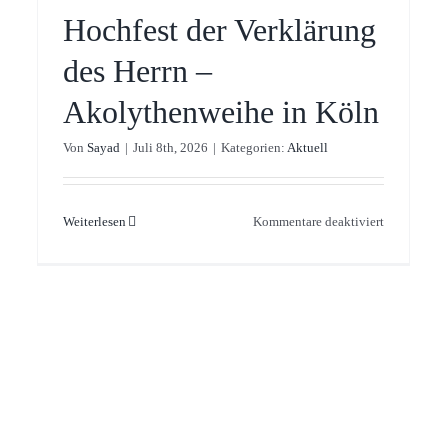
ԼԱՅՊՑԻԳ ՔԱՂԱՔՈՒՄ
Hochfest der Verklärung
Aktuell
Bischof
Diözese
des Herrn –
Akolythenweihe in Köln
Von
Sayad
|
Juli 8th, 2026
|
Kategorien:
Aktuell
für
Weiterlesen
Kommentare deaktiviert
Hochfest
der
Verklärung
des
Herrn
–
րական
Akolythenw
նադրութիւն
in
Köln
արի