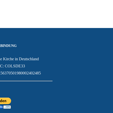
չութիւն
BINDUNG
e Kirche in Deutschland
IC: COLSDE33
56370501980002402485