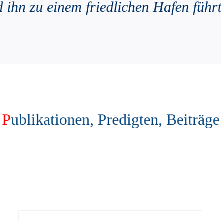
 ihn zu einem friedlichen Hafen führ
P
ublikationen, Predigten, Beiträge
ՀԱՅԿԱԿԱՆ ԽԱՉՔԱՐ