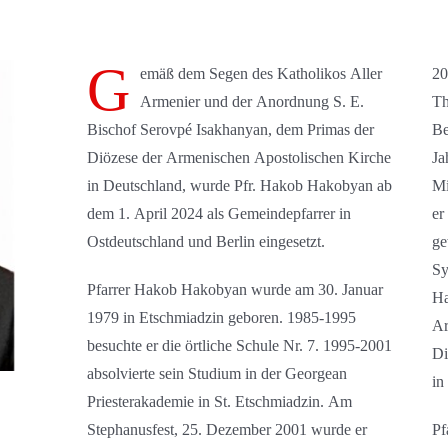
G
emäß dem Segen des Katholikos Aller
20
Armenier und der Anordnung S. E.
Th
Bischof Serovpé Isakhanyan, dem Primas der
Be
Diözese der Armenischen Apostolischen Kirche
Ja
in Deutschland, wurde Pfr. Hakob Hakobyan ab
Mi
dem 1. April 2024 als Gemeindepfarrer in
er
Ostdeutschland und Berlin eingesetzt.
ge
Sy
Pfarrer Hakob Hakobyan wurde am 30. Januar
Ha
1979 in Etschmiadzin geboren. 1985-1995
Ar
besuchte er die örtliche Schule Nr. 7. 1995-2001
Di
absolvierte sein Studium in der Georgean
in
Priesterakademie in St. Etschmiadzin. Am
Stephanusfest, 25. Dezember 2001 wurde er
Pf