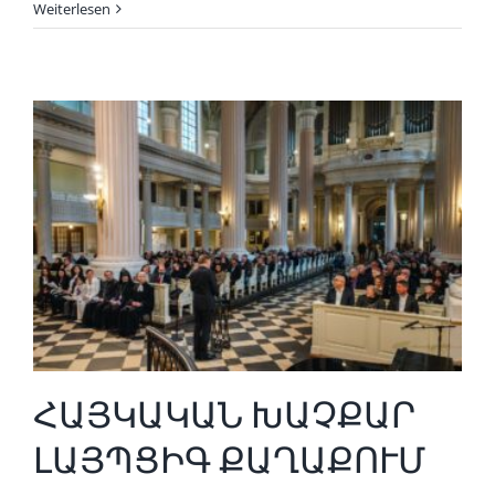
Weiterlesen
ՀԱՅԿԱԿԱՆ ԽԱՉՔԱՐ
ԼԱՅՊՑԻԳ ՔԱՂԱՔՈՒՄ