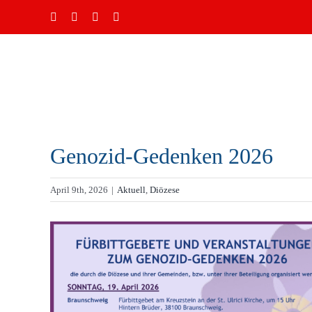
Zum
Facebook
Instagram
YouTube
E-
Mail
Inhalt
springen
Genozid-Gedenken 2026
April 9th, 2026
|
Aktuell
,
Diözese
Zeige
grösseres
Bild