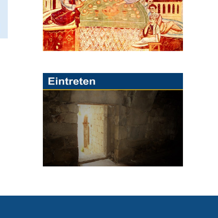
Դպրական Ձեռնադրութիւն եւ
Ուրարի տուչութիւն
Juli 20th, 2026