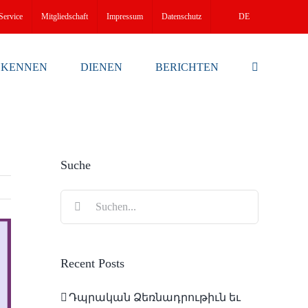
Service
Mitgliedschaft
Impressum
Datenschutz
DE
EKENNEN
DIENEN
BERICHTEN
Suche
Suche
nach:
Recent Posts
Դպրական Ձեռնադրութիւն եւ