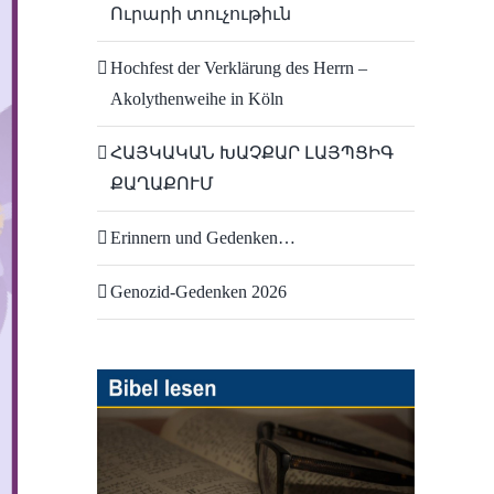
Ուրարի տուչութիւն
Hochfest der Verklärung des Herrn –
Akolythenweihe in Köln
ՀԱՅԿԱԿԱՆ ԽԱՉՔԱՐ ԼԱՅՊՑԻԳ
ՔԱՂԱՔՈՒՄ
Erinnern und Gedenken…
Genozid-Gedenken 2026