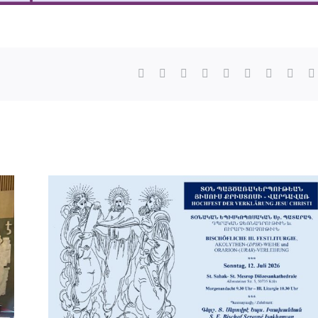
Facebook
X
Reddit
LinkedIn
WhatsApp
Tumblr
Pinterest
Vk