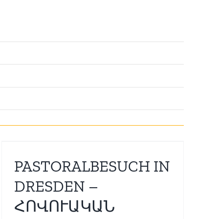
PASTORALBESUCH IN
DRESDEN –
ՀՈՎՈՒԱԿԱՆ