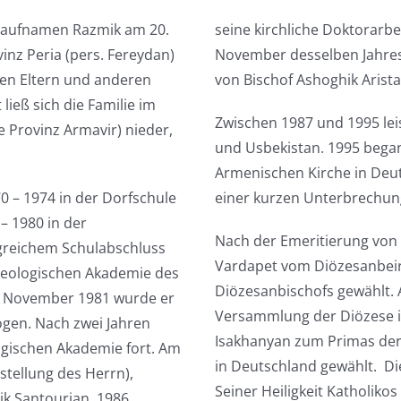
 Taufnamen Razmik am 20.
seine kirchliche Doktorarbe
inz Peria (pers. Fereydan)
November desselben Jahres 
en Eltern und anderen
von Bischof Ashoghik Arist
ieß sich die Familie im
Zwischen 1987 und 1995 lei
 Provinz Armavir) nieder,
und Usbekistan. 1995 began
Armenischen Kirche in Deut
70 – 1974
in der Dorfschule
einer kurzen Unterbrechung
 – 1980
in der
Nach der Emeritierung von 
lgreichem Schulabschluss
Vardapet vom Diözesanbeira
eologischen Akademie des
Diözesanbischofs gewählt. A
Im November 1981 wurde er
Versammlung der Diözese i
gen. Nach zwei Jahren
Isakhanyan zum Primas der
logischen Akademie fort. Am
in Deutschland gewählt. Di
stellung des Herrn),
Seiner Heiligkeit Katholikos 
ik Santourian. 1986