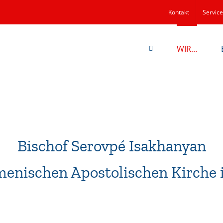
Kontakt
Service
WIR…
Bischof Serovpé Isakhanyan
menischen Apostolischen Kirche 