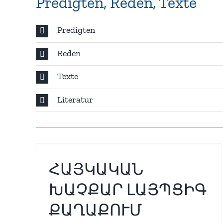
Predigten, Reden, Texte
Predigten
Reden
Texte
Literatur
Առաջնորդ Սրբազանը
Ր
այցելեց Գերմանիոյ
ՒՄ
Դեսպանին
ՀԱՅԿԱԿԱՆ
Aktuell
Bischof
Diözese
ԽԱՉՔԱՐ ԼԱՅՊՑԻԳ
ՔԱՂԱՔՈՒՄ