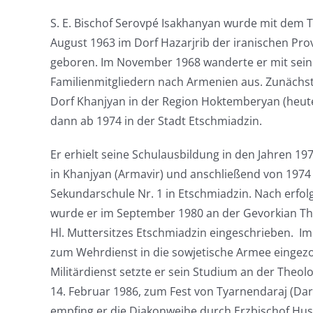
S. E. Bischof Serovpé Isakhanyan wurde mit dem
August 1963 im Dorf Hazarjrib der iranischen Prov
geboren. Im November 1968 wanderte er mit sein
Familienmitgliedern nach Armenien aus. Zunächst l
Dorf Khanjyan in der Region Hoktemberyan (heute
dann ab 1974 in der Stadt Etschmiadzin.
Er erhielt seine Schulausbildung
in den Jahren 19
in Khanjyan (Armavir) und anschließend
von 1974
Sekundarschule Nr. 1 in Etschmiadzin. Nach erfo
wurde er im September 1980 an der
Gevorkian Th
Hl. Muttersitzes Etschmiadzin eingeschrieben. 
zum Wehrdienst in die sowjetische Armee eingezo
Militärdienst setzte er sein Studium an der Theo
14. Februar 1986, zum Fest von Tyarnendaraj (Dar
empfing er die Diakonweihe durch Erzbischof Hus