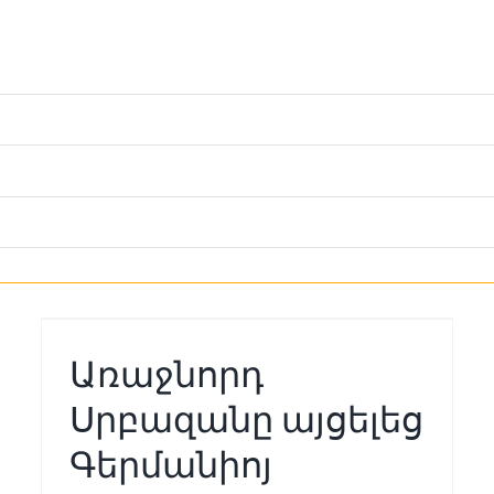
PASTORALBESUCH IN
DRESDEN – ՀՈՎՈՒԱԿԱՆ
ԱՅՑԵԼՈՒԹԻՒՆ ԴՐԵԶԴԷՆ
Առաջնորդ
Aktuell
Bischof
Սրբազանը այցելեց
Գերմանիոյ