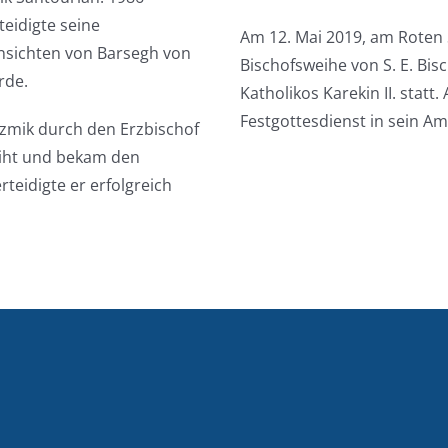
teidigte seine
Am 12. Mai 2019, am Roten 
nsichten von Barsegh von
Bischofsweihe von S. E. Bis
rde.
Katholikos Karekin II. stat
Festgottesdienst in sein Am
mik durch den Erzbischof
eiht und bekam den
eidigte er erfolgreich