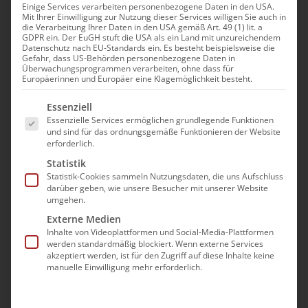
Einige Services verarbeiten personenbezogene Daten in den USA.
Mit Ihrer Einwilligung zur Nutzung dieser Services willigen Sie auch in
die Verarbeitung Ihrer Daten in den USA gemäß Art. 49 (1) lit. a
GDPR ein. Der EuGH stuft die USA als ein Land mit unzureichendem
Datenschutz nach EU-Standards ein. Es besteht beispielsweise die
Taufe
Gefahr, dass US-Behörden personenbezogene Daten in
Überwachungsprogrammen verarbeiten, ohne dass für
Salbung
Europäerinnen und Europäer eine Klagemöglichkeit besteht.
Beichte
Es folgt eine Liste der Service-Gruppen, für die eine Ei
Essenziell
Eucharistie
Essenzielle Services ermöglichen grundlegende Funktionen
und sind für das ordnungsgemäße Funktionieren der Website
Ordination
erforderlich.
Krönung
Statistik
Letzte Ölung
Statistik-Cookies sammeln Nutzungsdaten, die uns Aufschluss
darüber geben, wie unsere Besucher mit unserer Website
umgehen.
Externe Medien
Inhalte von Videoplattformen und Social-Media-Plattformen
werden standardmäßig blockiert. Wenn externe Services
akzeptiert werden, ist für den Zugriff auf diese Inhalte keine
manuelle Einwilligung mehr erforderlich.