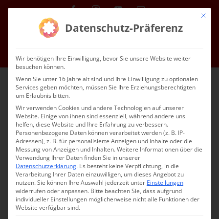
Zum
Facebook
Instagram
YouTube
E-
Mit die
Mail
Inhalt
Datenschutz-Präferenz
Kontakt
Service
Mitgliedschaft
Impressum
Datenschutz
springen
DE
Wir benötigen Ihre Einwilligung, bevor Sie unsere Website weiter
besuchen können.
Wenn Sie unter 16 Jahre alt sind und Ihre Einwilligung zu optionalen
Services geben möchten, müssen Sie Ihre Erziehungsberechtigten
um Erlaubnis bitten.
Wir verwenden Cookies und andere Technologien auf unserer
Website. Einige von ihnen sind essenziell, während andere uns
helfen, diese Website und Ihre Erfahrung zu verbessern.
WIR BEKENNEN
Personenbezogene Daten können verarbeitet werden (z. B. IP-
Adressen), z. B. für personalisierte Anzeigen und Inhalte oder die
Messung von Anzeigen und Inhalten.
Weitere Informationen über die
Katechese –
Verwendung Ihrer Daten finden Sie in unserer
Datenschutzerklärung
.
Es besteht keine Verpflichtung, in die
die Weitergabe des
Verarbeitung Ihrer Daten einzuwilligen, um dieses Angebot zu
nutzen.
Sie können Ihre Auswahl jederzeit unter
Einstellungen
widerrufen oder anpassen.
Bitte beachten Sie, dass aufgrund
Glaubens
individueller Einstellungen möglicherweise nicht alle Funktionen der
Website verfügbar sind.