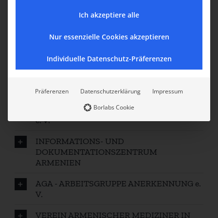
Ich akzeptiere alle
Nur essenzielle Cookies akzeptieren
ZENTRALRAT DER ARMENIER IN
DEUTSCHLAND e. V.
Individuelle Datenschutz-Präferenzen
ARMENIEN-FONDS HAYASTAN-FONDS e.
V.
Präferenzen
Datenschutzerklärung
Impressum
Borlabs Cookie
DEUTSCH-ARMENISCHE GESELLSCHAFT
e. V.
INFORMATIONS- UND
DOKUMENTATIONSZENTRUM
ARMENIEN
AGA - ARBEITSGRUPPE ANERKENNUNG e.
V.
VEREIN ARMENISCHER MEDIZINER IN