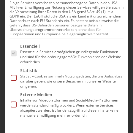
Einige Services verarbeiten personenbezogene Daten in den USA.
Mit Ihrer Einwilligung zur Nutzung dieser Services willigen Sie auch in
die Verarbeitung Ihrer Daten in den USA gemäß Art. 49 (1) lit. a
GDPR ein. Der EuGH stuft die USA als ein Land mit unzureichendem
Datenschutz nach EU-Standards ein. Es besteht beispielsweise die
Gefahr, dass US-Behörden personenbezogene Daten in
Überwachungsprogrammen verarbeiten, ohne dass für
Europäerinnen und Europäer eine Klagemöglichkeit besteht.
Es folgt eine Liste der Service-Gruppen, für die eine Ei
Essenziell
Essenzielle Services ermöglichen grundlegende Funktionen
und sind für das ordnungsgemäße Funktionieren der Website
ARMENISCHE KIRCHE IN DEUTSCHLAND
erforderlich.
Statistik
Allensteiner Str. 5, 50735 Köln
Statistik-Cookies sammeln Nutzungsdaten, die uns Aufschluss
darüber geben, wie unsere Besucher mit unserer Website
umgehen.
Telefon:
+49 221 7126223
Externe Medien
Fax:
+49 221 7126267
Inhalte von Videoplattformen und Social-Media-Plattformen
E-Mail:
info (at) dakd.de
werden standardmäßig blockiert. Wenn externe Services
akzeptiert werden, ist für den Zugriff auf diese Inhalte keine
www.dakd.de
manuelle Einwilligung mehr erforderlich.