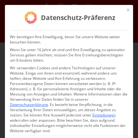
Zum
Facebook
Instagram
YouTube
E-
Mit die
Mail
Inhalt
Datenschutz-Präferenz
Kontakt
Service
Mitgliedschaft
Impressum
Datenschutz
springen
DE
Wir benötigen Ihre Einwilligung, bevor Sie unsere Website weiter
besuchen können.
Wenn Sie unter 16 Jahre alt sind und Ihre Einwilligung zu optionalen
Services geben möchten, müssen Sie Ihre Erziehungsberechtigten
um Erlaubnis bitten.
Wir verwenden Cookies und andere Technologien auf unserer
Website. Einige von ihnen sind essenziell, während andere uns
helfen, diese Website und Ihre Erfahrung zu verbessern.
Personenbezogene Daten können verarbeitet werden (z. B. IP-
Adressen), z. B. für personalisierte Anzeigen und Inhalte oder die
Messung von Anzeigen und Inhalten.
Weitere Informationen über die
Unsere Gemeinden
Verwendung Ihrer Daten finden Sie in unserer
Datenschutzerklärung
.
Es besteht keine Verpflichtung, in die
Verarbeitung Ihrer Daten einzuwilligen, um dieses Angebot zu
nutzen.
Sie können Ihre Auswahl jederzeit unter
Einstellungen
widerrufen oder anpassen.
Bitte beachten Sie, dass aufgrund
individueller Einstellungen möglicherweise nicht alle Funktionen der
Website verfügbar sind.