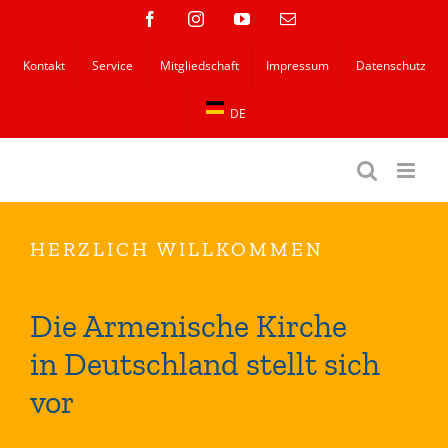
Zum
Facebook
Instagram
YouTube
E-
Mail
Inhalt
Kontakt
Service
Mitgliedschaft
Impressum
Datenschutz
springen
DE
HERZLICH WILLKOMMEN
Die Armenische Kirche
in Deutschland stellt sich
vor