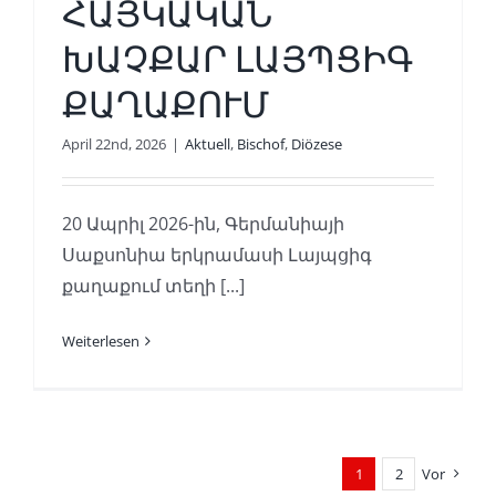
ՀԱՅԿԱԿԱՆ
ԽԱՉՔԱՐ ԼԱՅՊՑԻԳ
ՔԱՂԱՔՈՒՄ
April 22nd, 2026
|
Aktuell
,
Bischof
,
Diözese
20 Ապրիլ 2026-ին, Գերմանիայի
Սաքսոնիա երկրամասի Լայպցիգ
քաղաքում տեղի [...]
Weiterlesen
1
2
Vor