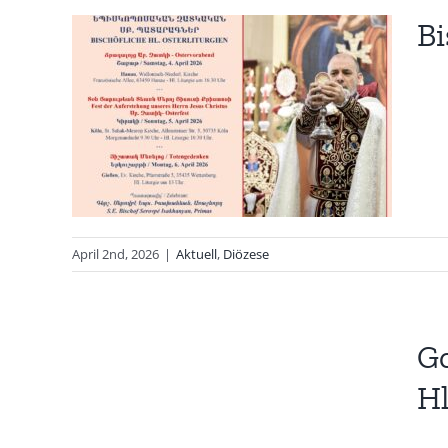
Bi
April 2nd, 2026
|
Aktuell
,
Diözese
r
.
Go
26
Hl