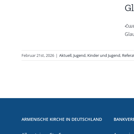
G
Referat
Հաւ
Glau
Februar 21st, 2026
|
Aktuell
,
Jugend
,
Kinder und Jugend
,
Refera
ARMENISCHE KIRCHE IN DEUTSCHLAND
BANKVER