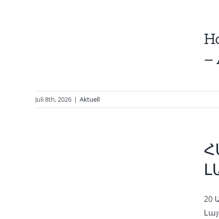
rung
Ho
Köln
– 
Juli 8th, 2026
|
Aktuell
ՔԱՐ
Հ
ՈՒՄ
Լ
20 
Լայ