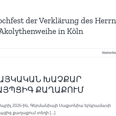
chfest der Verklärung des Herrn
Akolythenweihe in Köln
Weiterle
ԱՅԿԱԿԱՆ ԽԱՉՔԱՐ
ԱՅՊՑԻԳ ՔԱՂԱՔՈՒՄ
Ապրիլ 2026-ին, Գերմանիայի Սաքսոնիա երկրամասի
պցիգ քաղաքում տեղի [...]