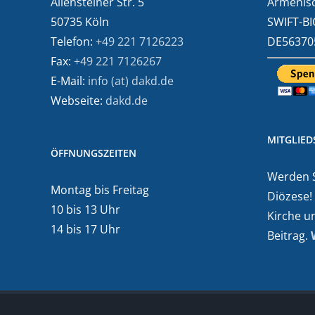
Allensteiner Str. 5
Armenisc
50735 Köln
SWIFT-BI
Telefon:
+49 221 7126223
DE56370
Fax:
+49 221 7126267
E-Mail:
info (at) dakd.de
Webseite:
dakd.de
MITGLIE
ÖFFNUNGSZEITEN
Werden Si
Montag bis Freitag
Diözese!
10 bis 13 Uhr
Kirche u
14 bis 17 Uhr
Beitrag.