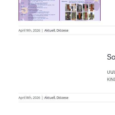
April 9th, 2026
|
Aktuell
,
Diözese
6
S
ՄԱ
KIND
April 8th, 2026
|
Aktuell
,
Diözese