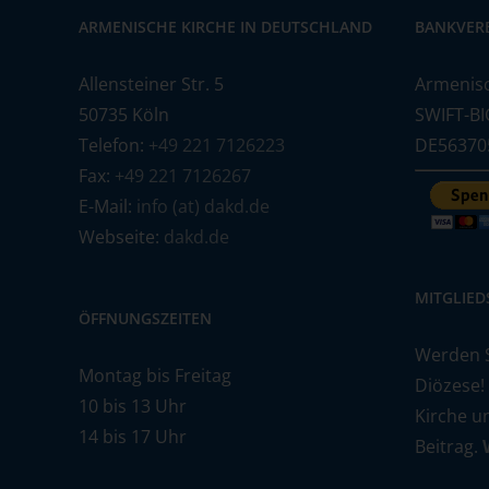
ARMENISCHE KIRCHE IN DEUTSCHLAND
BANKVER
Allensteiner Str. 5
Armenisc
50735 Köln
SWIFT-BI
Telefon:
+49 221 7126223
DE56370
Fax:
+49 221 7126267
E-Mail:
info (at) dakd.de
Webseite:
dakd.de
MITGLIE
ÖFFNUNGSZEITEN
Werden Si
Montag bis Freitag
Diözese!
10 bis 13 Uhr
Kirche u
14 bis 17 Uhr
Beitrag.