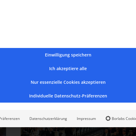
Facebook
X
Reddit
LinkedIn
WhatsApp
Tumblr
Pinterest
Vk
Einwilligung speichern
Ich akzeptiere alle
Nur essenzielle Cookies akzeptieren
Individuelle Datenschutz-Präferenzen
Präferenzen
Datenschutzerklärung
Impressum
Borlabs Cooki