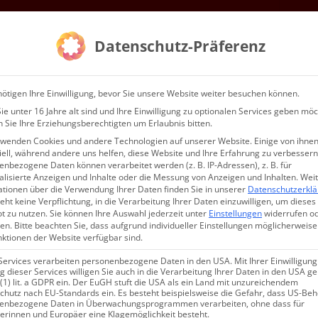
Kontakt
Service
Datenschutz-Präferenz
WIR…
ötigen Ihre Einwilligung, bevor Sie unsere Website weiter besuchen können.
e unter 16 Jahre alt sind und Ihre Einwilligung zu optionalen Services geben möc
 Sie Ihre Erziehungsberechtigten um Erlaubnis bitten.
rwenden Cookies und andere Technologien auf unserer Website. Einige von ihnen
s Herrn – Akolythenweihe in Köl
ell, während andere uns helfen, diese Website und Ihre Erfahrung zu verbessern
nbezogene Daten können verarbeitet werden (z. B. IP-Adressen), z. B. für
alisierte Anzeigen und Inhalte oder die Messung von Anzeigen und Inhalten.
Wei
ationen über die Verwendung Ihrer Daten finden Sie in unserer
Datenschutzerkl
eht keine Verpflichtung, in die Verarbeitung Ihrer Daten einzuwilligen, um dieses
t zu nutzen.
Sie können Ihre Auswahl jederzeit unter
Einstellungen
widerrufen o
en.
Bitte beachten Sie, dass aufgrund individueller Einstellungen möglicherweise
nktionen der Website verfügbar sind.
Services verarbeiten personenbezogene Daten in den USA. Mit Ihrer Einwilligung
 dieser Services willigen Sie auch in die Verarbeitung Ihrer Daten in den USA 
 (1) lit. a GDPR ein. Der EuGH stuft die USA als ein Land mit unzureichendem
chutz nach EU-Standards ein. Es besteht beispielsweise die Gefahr, dass US-Be
enbezogene Daten in Überwachungsprogrammen verarbeiten, ohne dass für
erinnen und Europäer eine Klagemöglichkeit besteht.