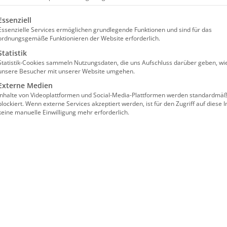
lgt eine Liste der Service-Gruppen, für die eine Einwilligun
Essenziell
Essenzielle Services ermöglichen grundlegende Funktionen und sind für das
ordnungsgemäße Funktionieren der Website erforderlich.
Statistik
Statistik-Cookies sammeln Nutzungsdaten, die uns Aufschluss darüber geben, wi
unsere Besucher mit unserer Website umgehen.
Externe Medien
Inhalte von Videoplattformen und Social-Media-Plattformen werden standardmäß
blockiert. Wenn externe Services akzeptiert werden, ist für den Zugriff auf diese I
keine manuelle Einwilligung mehr erforderlich.