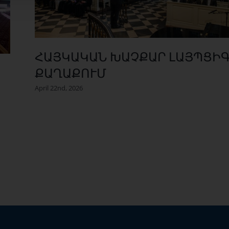
ՀԱՅԿԱԿԱՆ ԽԱՉՔԱՐ ԼԱՅՊՑԻ
ՔԱՂԱՔՈՒՄ
April 22nd, 2026