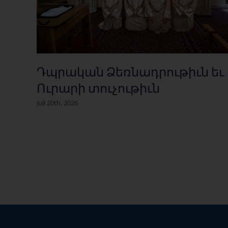
Դպրական Ձեռնադրութիւն եւ
Ուրարի տուչութիւն
Juli 20th, 2026