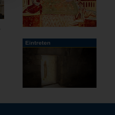
Գ
Դպրական Ձեռնադրութիւն եւ
Ուրարի տուչութիւն
Juli 20th, 2026