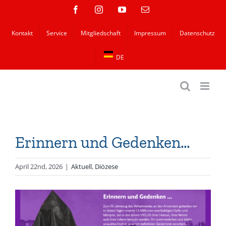
Zum
Facebook
Instagram
YouTube
E-
Mail
Inhalt
Kontakt
Service
Mitgliedschaft
Impressum
Datenschutz
springen
DE
Erinnern und Gedenken…
April 22nd, 2026
|
Aktuell
,
Diözese
Zeige
grösseres
Bild