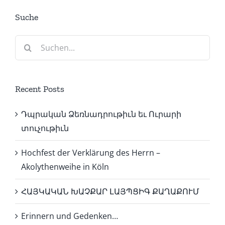
Suche
Suche
nach:
Recent Posts
Դպրական Ձեռնադրութիւն եւ Ուրարի
տուչութիւն
Hochfest der Verklärung des Herrn –
Akolythenweihe in Köln
ՀԱՅԿԱԿԱՆ ԽԱՉՔԱՐ ԼԱՅՊՑԻԳ ՔԱՂԱՔՈՒՄ
Erinnern und Gedenken…