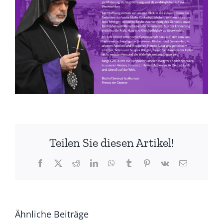
Teilen Sie diesen Artikel!
Facebook
X
Reddit
LinkedIn
WhatsApp
Tumblr
Pinterest
Vk
E-
Mail
Ähnliche Beiträge