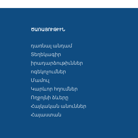
ԾԱՌԱՅՈՒԹՒՒՆ
դառնալ անդամ
Տեղեկագիր
իրադարձութիւններ
ոգեկոչումներ
Մամուլ
Կարևոր հղումներ
Ողջոյնի ձևերը
Հայկական անուններ
Հայաստան