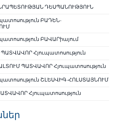
ՆՐԱՊԵՏՈՒԹՅԱՆ ԴԵՍՊԱՆՈՒԹՅՈՒՆ
պատոսություն ԲԱԴԵՆ-
ՈՒՄ
պատոսություն ԲԱՎԱՐիայում
ՊԱՏՎԱՎՈՐ Հյուպատոսություն
ԼՏՈՒՄ ՊԱՏՎԱՎՈՐ Հյուպատոսություն
պատոսություն ՇԼԵՍՎԻԳ-ՀՈԼՍՏԱՅՆՈՒՄ
ԱՏՎԱՎՈՐ Հյուպատոսություն
ններ