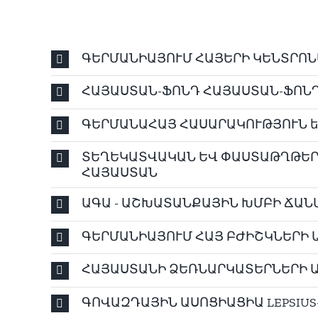
ԳԵՐՄԱՆԻԱՅՈՒՄ ՀԱՅԵՐԻ ԿԵՆՏՐՈՆԱ
ՀԱՅԱՍՏԱՆ-ՖՈՆԴ ՀԱՅԱՍՏԱՆ-ՖՈՆԴՍ
ԳԵՐՄԱՆԱՀԱՅ ՀԱՍԱՐԱԿՈՒԹՅՈՒՆ ե.
ՏԵՂԵԿԱՏՎԱԿԱՆ ԵՎ ՓԱՍՏԱԹՂԹԵՐ
ՀԱՅԱՍՏԱՆ
ԱԳԱ - ԱՇԽԱՏԱՆՔԱՅԻՆ ԽՄԲԻ ՃԱՆԱ
ԳԵՐՄԱՆԻԱՅՈՒՄ ՀԱՅ ԲԺԻՇԿՆԵՐԻ ԱՍ
ՀԱՅԱՍՏԱՆԻ ՁԵՌՆԱՐԿԱՏԵՐՆԵՐԻ ԱՍ
ԳՈՎԱԶԴԱՅԻՆ ԱՍՈՑԻԱՑԻԱ LEPSIUS-H