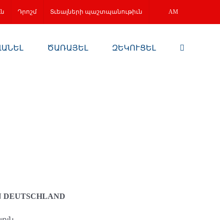
ւն
Դրոշմ
Տւեալների պաշտպանութիւն
AM
ՎԱՆԵԼ
ԾԱՌԱՅԵԼ
ԶԵԿՈՒՑԵԼ
N DEUTSCHLAND
Քյոլն