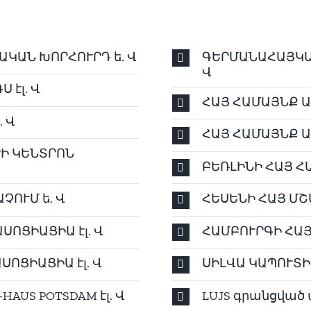
ԿԱՆ ԽՈՐՀՈՒՐԴ ե. Վ
ԳԵՐՄԱՆԱՀԱՅԿԱԿ
Վ
 էլ. Վ
ՀԱՅ ՀԱՄԱՅՆՔ ԱԱ
 Վ
ՀԱՅ ՀԱՄԱՅՆՔ ԱԱ
Ի ԿԵՆՏՐՈՆ
ԲԵՌԼԻՆԻ ՀԱՅ ՀԱ
ՉՈՒՄ ե. Վ
ՀԵՍԵՆԻ ՀԱՅ ՄՇ
ՈՑԻԱՑԻԱ էլ. Վ
ՀԱՄԲՈՒՐԳԻ ՀԱՅ
ՈՑԻԱՑԻԱ էլ. Վ
ՍԻԼՎԱ ԿԱՊՈՒՏԻ
AUS POTSDAM էլ. Վ
LUJS գրանցված