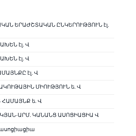
ԱՆ ԵՐԱԺՇՏԱԿԱՆ ԸՆԿԵՐՈՒԹՅՈՒՆ էլ.
ԽԵՆ էլ. Վ
ԽԵՆ էլ. Վ
ՄԱՅՆՔԸ էլ. Վ
ԱԿՈՒԹԱՅԻՆ ՄԻՈՒԹՅՈՒՆ ե. Վ
 ՀԱՄԱՅՆՔ ե. Վ
ԿՅԱՆ-ԱՐՄ. ԿԱՆԱՆՑ ԱՍՈՑԻԱՑԻԱ Վ
 ասոցիացիա