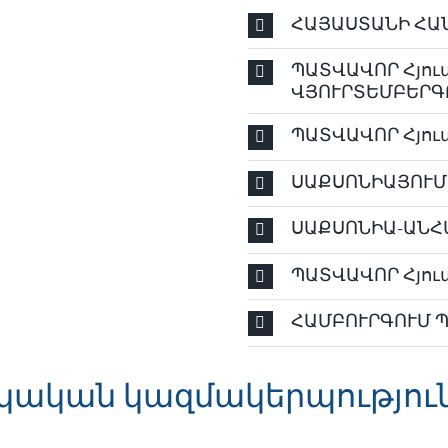
ՀԱՅԱՍՏԱՆԻ ՀԱ
ՊԱՏՎԱՎՈՐ Հյու
ՎՅՈՒՐՏԵՄԲԵՐԳ
ՊԱՏՎԱՎՈՐ Հյու
ՍԱՔՍՈՆԻԱՅՈՒՄ 
ՍԱՔՍՈՆԻԱ-ԱՆՀԱ
ՊԱՏՎԱՎՈՐ Հյու
ՀԱՄԲՈՒՐԳՈՒՄ Պ
կական կազմակերպությու