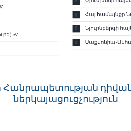
Մյունխենի հայկ
V
Հայ համայնքը Նո
Նյուրնբերգի հա
ւրգ) eV
Սաքսոնիա-Անհա
 Հանրապետության դիվ
ներկայացուցչություն