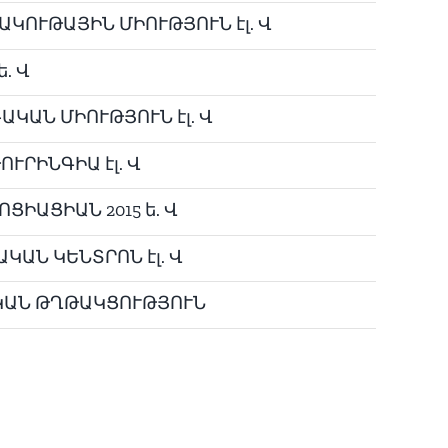
ԱԿՈՒԹԱՅԻՆ ՄԻՈՒԹՅՈՒՆ էլ. Վ
. Վ
ԿԱՆ ՄԻՈՒԹՅՈՒՆ էլ. Վ
ՒՐԻՆԳԻԱ էլ. Վ
ՑԻԱՑԻԱՆ 2015 ե. Վ
ԿԱՆ ԿԵՆՏՐՈՆ էլ. Վ
ԱԿԱՆ ԹՂԹԱԿՑՈՒԹՅՈՒՆ