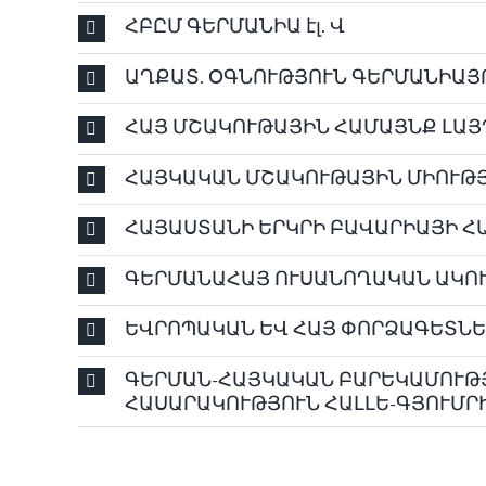
ՀԲԸՄ ԳԵՐՄԱՆԻԱ էլ. Վ
ԱՂՔԱՏ. ՕԳՆՈՒԹՅՈՒՆ ԳԵՐՄԱՆԻԱՅՈՒ
ՀԱՅ ՄՇԱԿՈՒԹԱՅԻՆ ՀԱՄԱՅՆՔ ԼԱՅՊՑ
ՀԱՅԿԱԿԱՆ ՄՇԱԿՈՒԹԱՅԻՆ ՄԻՈՒԹՅՈ
ՀԱՅԱՍՏԱՆԻ ԵՐԿՐԻ ԲԱՎԱՐԻԱՅԻ ՀԱ
ԳԵՐՄԱՆԱՀԱՅ ՈՒՍԱՆՈՂԱԿԱՆ ԱԿՈՒՄ
ԵՎՐՈՊԱԿԱՆ ԵՎ ՀԱՅ ՓՈՐՁԱԳԵՏՆԵՐ
ԳԵՐՄԱՆ-ՀԱՅԿԱԿԱՆ ԲԱՐԵԿԱՄՈՒԹ
ՀԱՍԱՐԱԿՈՒԹՅՈՒՆ ՀԱԼԼԵ-ԳՅՈՒՄՐԻ