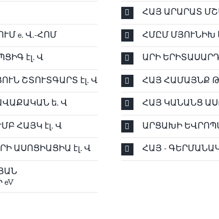
ՀԱՅ ԱՐԱՐԱՏ ՄՇ
Մ e. Վ.-ՀՈՄ
ՀՄԸՄ ՄՅՈՒՆԻԽ ե
ԻԳ էլ. Վ
ԱՐԻ ԵՐԻՏԱՍԱՐԴԱ
ՒՆ ՇՏՈՒՏԳԱՐՏ էլ. Վ
ՀԱՅ ՀԱՄԱՅՆՔ ԹՈ
ՎԱՔԱԿԱՆ ե. Վ
ՀԱՅ ԿԱՆԱՆՑ ԱՍՈ
Բ ՀԱՅԿ էլ. Վ
ԱՐՑԱԽԻ ԵՎՐՈՊԱ
Ի ԱՍՈՑԻԱՑԻԱ էլ. Վ
ՀԱՅ - ԳԵՐՄԱՆ
ՅԱՆ
 eV