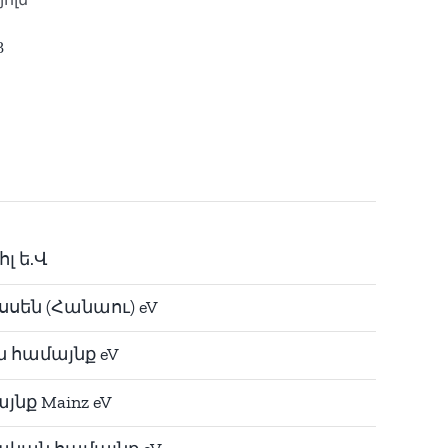
3
լ ե.Վ
սսեն (Հանաու) eV
ն համայնք eV
նք Mainz eV