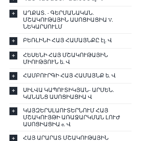
ԱՂՔԱՏ. - ԳԵՐՄԱՆԱԿԱՆ.
ՄՇԱԿՈՒԹԱՅԻՆ ԱՍՈՑԻԱՑԻԱ V.
ՆԵԿԱՐՍՈՒԼՄ
ԲԵՌԼԻՆԻ ՀԱՅ ՀԱՄԱՅՆՔԸ էլ. Վ
ՀԵՍԵՆԻ ՀԱՅ ՄՇԱԿՈՒԹԱՅԻՆ
ՄԻՈՒԹՅՈՒՆ ե. Վ
ՀԱՄԲՈՒՐԳԻ ՀԱՅ ՀԱՄԱՅՆՔ ե. Վ
ՍԻԼՎԱ ԿԱՊՈՒՏԻԿՅԱՆ- ԱՐՄԵՆ.
ԿԱՆԱՆՑ ԱՍՈՑԻԱՑԻԱ Վ
ԿԱՅԶԵՐՍԼԱՈՒՏԵՐՆՈՒՄ ՀԱՅ
ՄՇԱԿՈՒՅԹԻ ԱՌԱՋԱՐԿՄԱՆ ԼՈՒԺ
ԱՍՈՑԻԱՑԻԱ e. Վ
ՀԱՅ ԱՐԱՐԱՏ ՄՇԱԿՈՒԹԱՅԻՆ