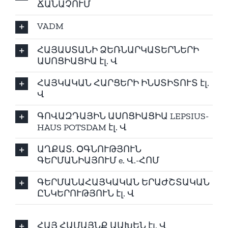
ՃԱՆԱՉՈՒՄ
VADM
ՀԱՅԱՍՏԱՆԻ ՁԵՌՆԱՐԿԱՏԵՐՆԵՐԻ
ԱՍՈՑԻԱՑԻԱ էլ. Վ
ՀԱՅԿԱԿԱՆ ՀԱՐՑԵՐԻ ԻՆՍՏԻՏՈՒՏ էլ.
Վ
ԳՈՎԱԶԴԱՅԻՆ ԱՍՈՑԻԱՑԻԱ LEPSIUS-
HAUS POTSDAM էլ. Վ
ԱՂՔԱՏ. ՕԳՆՈՒԹՅՈՒՆ
ԳԵՐՄԱՆԻԱՅՈՒՄ e. Վ.-ՀՈՄ
ԳԵՐՄԱՆԱՀԱՅԿԱԿԱՆ ԵՐԱԺՇՏԱԿԱՆ
ԸՆԿԵՐՈՒԹՅՈՒՆ էլ. Վ
ՀԱՅ ՀԱՄԱՅՆՔ ԱԱԽԵՆ էլ. Վ