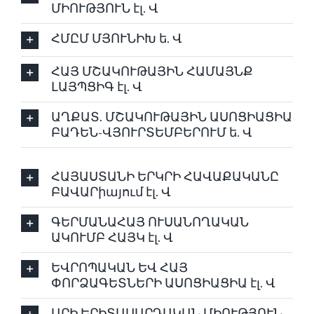
ՄԻՈՒԹՅՈՒՆ էլ. Վ
ՀՄԸՄ ՄՅՈՒՆԻԽ ե. Վ
ՀԱՅ ՄՇԱԿՈՒԹԱՅԻՆ ՀԱՄԱՅՆՔ
ԼԱՅՊՑԻԳ էլ. Վ
ԱՂՔԱՏ. ՄՇԱԿՈՒԹԱՅԻՆ ԱՍՈՑԻԱՑԻԱ
ԲԱԴԵՆ-ՎՅՈՒՐՏԵՄԲԵՐՈՒՄ ե. Վ
ՀԱՅԱՍՏԱՆԻ ԵՐԿՐԻ ՀԱՎԱՔԱԿԱՆԸ
ԲԱՎԱՐիայում էլ. Վ
ԳԵՐՄԱՆԱՀԱՅ ՈՒՍԱՆՈՂԱԿԱՆ
ԱԿՈՒՄԲ ՀԱՅԿ էլ. Վ
ԵՎՐՈՊԱԿԱՆ ԵՎ ՀԱՅ
ՓՈՐՁԱԳԵՏՆԵՐԻ ԱՍՈՑԻԱՑԻԱ էլ. Վ
ԱՐԻ ԵՐԻՏԱՍԱՐԴԱԿԱՆ ՄԻՈՒԹՅՈՒՆ