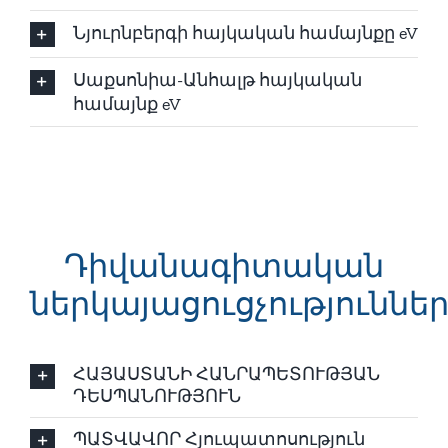
Նյուրնբերգի հայկական համայնքը eV
Սաքսոնիա-Անհալթ հայկական
համայնք eV
Դիվանագիտական
ներկայացուցչություննե
ՀԱՅԱՍՏԱՆԻ ՀԱՆՐԱՊԵՏՈՒԹՅԱՆ
ԴԵՍՊԱՆՈՒԹՅՈՒՆ
ՊԱՏՎԱՎՈՐ Հյուպատոսություն