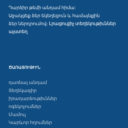
Դարձիր թեմի անդամ հիմա:
Աջակցեք ձեր եկեղեցուն և համայնքին
ձեր ներդրումով։
Լրացուցիչ տեղեկութիւններ
այստեղ
ԾԱՌԱՅՈՒԹՒՒՆ
դառնալ անդամ
Տեղեկագիր
իրադարձութիւններ
ոգեկոչումներ
Մամուլ
Կարևոր հղումներ