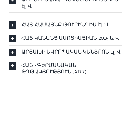
էլ. Վ
ՀԱՅ ՀԱՄԱՅՆՔ ԹՈՒՐԻՆԳԻԱ էլ. Վ
ՀԱՅ ԿԱՆԱՆՑ ԱՍՈՑԻԱՑԻԱՆ 2015 ե. Վ
ԱՐՑԱԽԻ ԵՎՐՈՊԱԿԱՆ ԿԵՆՏՐՈՆ էլ. Վ
ՀԱՅ - ԳԵՐՄԱՆԱԿԱՆ
ԹՂԹԱԿՑՈՒԹՅՈՒՆ (ADK)