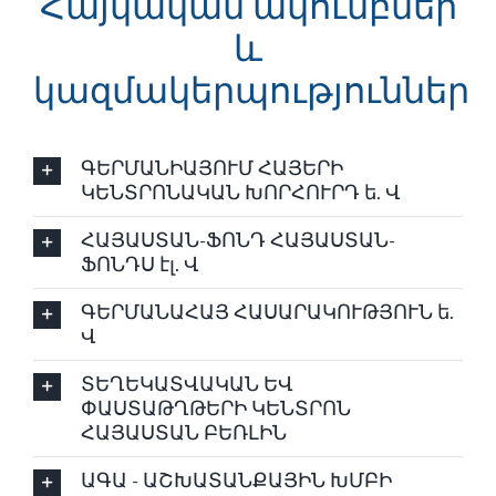
Հայկական ակումբներ
և
կազմակերպություններ
ԳԵՐՄԱՆԻԱՅՈՒՄ ՀԱՅԵՐԻ
ԿԵՆՏՐՈՆԱԿԱՆ ԽՈՐՀՈՒՐԴ ե. Վ
ՀԱՅԱՍՏԱՆ-ՖՈՆԴ ՀԱՅԱՍՏԱՆ-
ՖՈՆԴՍ էլ. Վ
ԳԵՐՄԱՆԱՀԱՅ ՀԱՍԱՐԱԿՈՒԹՅՈՒՆ ե.
Վ
ՏԵՂԵԿԱՏՎԱԿԱՆ ԵՎ
ՓԱՍՏԱԹՂԹԵՐԻ ԿԵՆՏՐՈՆ
ՀԱՅԱՍՏԱՆ ԲԵՌԼԻՆ
ԱԳԱ - ԱՇԽԱՏԱՆՔԱՅԻՆ ԽՄԲԻ