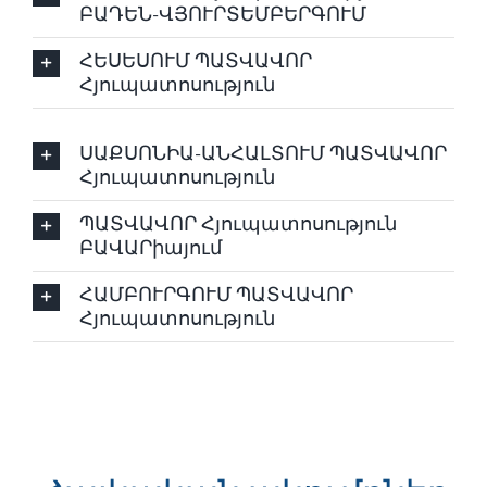
ԲԱԴԵՆ-ՎՅՈՒՐՏԵՄԲԵՐԳՈՒՄ
ՀԵՍԵՍՈՒՄ ՊԱՏՎԱՎՈՐ
Հյուպատոսություն
ՍԱՔՍՈՆԻԱ-ԱՆՀԱԼՏՈՒՄ ՊԱՏՎԱՎՈՐ
Հյուպատոսություն
ՊԱՏՎԱՎՈՐ Հյուպատոսություն
ԲԱՎԱՐիայում
ՀԱՄԲՈՒՐԳՈՒՄ ՊԱՏՎԱՎՈՐ
Հյուպատոսություն