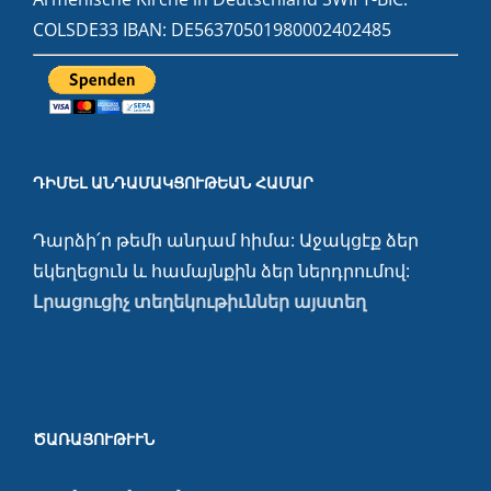
COLSDE33 IBAN: DE56370501980002402485
ԴԻՄԵԼ ԱՆԴԱՄԱԿՑՈՒԹԵԱՆ ՀԱՄԱՐ
Դարձի՛ր թեմի անդամ հիմա: Աջակցէք ձեր
եկեղեցուն և համայնքին ձեր ներդրումով:
Լրացուցիչ տեղեկութիւններ այստեղ
ԾԱՌԱՅՈՒԹՒՒՆ