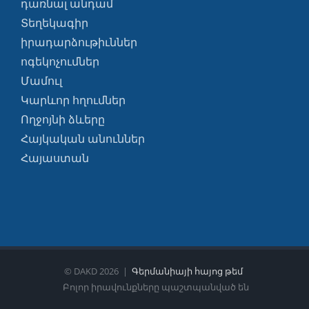
դառնալ անդամ
Տեղեկագիր
իրադարձութիւններ
ոգեկոչումներ
Մամուլ
Կարևոր հղումներ
Ողջոյնի ձևերը
Հայկական անուններ
Հայաստան
© DAKD
2026 |
Գերմանիայի հայոց թեմ
Բոլոր իրավունքները պաշտպանված են