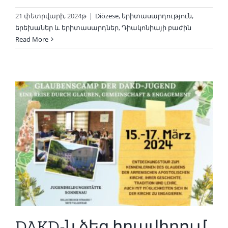
21 փետրվարի, 2024թ
|
Diözese
,
երիտասարդություն
,
երեխաներ և երիտասարդներ
,
Դիակոնիայի բաժին
Read More
DAKD-ն ձեզ հրավիրում