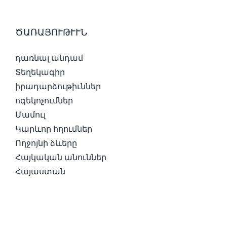
ԾԱՌԱՅՈՒԹՒՒՆ
դառնալ անդամ
Տեղեկագիր
իրադարձութիւններ
ոգեկոչումներ
Մամուլ
Կարևոր հղումներ
Ողջոյնի ձևերը
Հայկական անուններ
Հայաստան