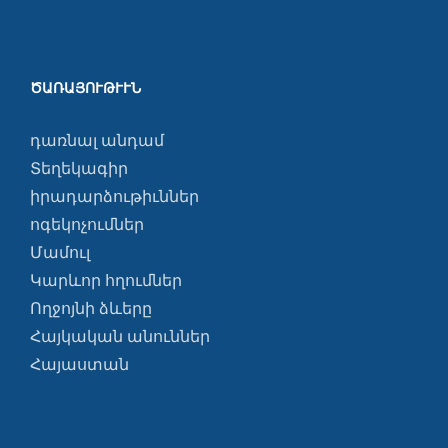
ԾԱՌԱՅՈՒԹՒՒՆ
դառնալ անդամ
Տեղեկագիր
իրադարձութիւններ
ոգեկոչումներ
Մամուլ
Կարևոր հղումներ
Ողջոյնի ձևերը
Հայկական անուններ
Հայաստան