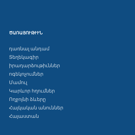
ԾԱՌԱՅՈՒԹՒՒՆ
դառնալ անդամ
Տեղեկագիր
իրադարձութիւններ
ոգեկոչումներ
Մամուլ
Կարևոր հղումներ
Ողջոյնի ձևերը
Հայկական անուններ
Հայաստան