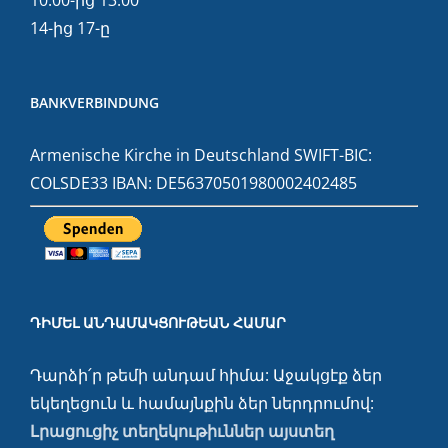
10:00-ից 13:00
14-ից 17-ը
BANKVERBINDUNG
Armenische Kirche in Deutschland SWIFT-BIC:
COLSDE33 IBAN: DE56370501980002402485
ԴԻՄԵԼ ԱՆԴԱՄԱԿՑՈՒԹԵԱՆ ՀԱՄԱՐ
Դարձի՛ր թեմի անդամ հիմա: Աջակցէք ձեր
եկեղեցուն և համայնքին ձեր ներդրումով:
Լրացուցիչ տեղեկութիւններ այստեղ