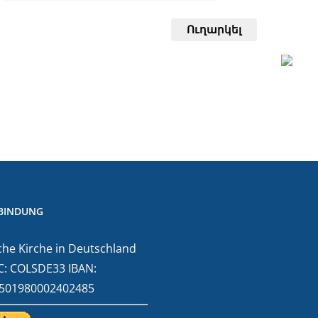
Ուղարկել
BINDUNG
he Kirche in Deutschland
C: COLSDE33 IBAN:
501980002402485