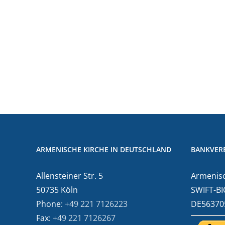
ARMENISCHE KIRCHE IN DEUTSCHLAND
BANKVER
Allensteiner Str. 5
Armenisc
50735 Köln
SWIFT-BI
Phone:
+49 221 7126223
DE56370
Fax:
+49 221 7126267