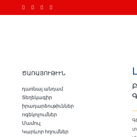
Skip
Ֆեյսբուք
Instagram
YouTube
Email
to
content
ԾԱՌԱՅՈՒԹՒՒՆ
դառնալ անդամ
Գ
Տեղեկագիր
իրադարձութիւններ
ոգեկոչումներ
Գ
ն
Մամուլ
տ
ա
Կարևոր հղումներ