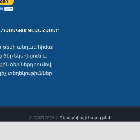
ԱՆԴԱՄԱԿՑՈՒԹԵԱՆ ՀԱՄԱՐ
ր թեմի անդամ հիմա:
 ձեր եկեղեցուն և
ին ձեր ներդրումով:
ցիչ տեղեկութիւններ
© DAKD
2026 |
Գերմանիայի հայոց թեմ
Բոլոր իրավունքները պաշտպանված են
Ֆեյսբուք
Instagram
YouTube
Email