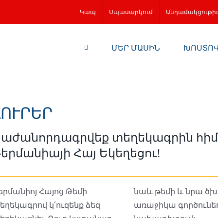
Կապ
Սպասարկում
Անդամակցութի
ՄԵՐ ՄԱՍԻՆ
ԽՈՍՏՈ
ԼՈՒՐԵՐ
Բաժանորդագրվեք տեղեկագրին հի
երմանիայի Հայ Եկեղեցու!
երմանիոյ Հայոց Թեմի
աև թեմի և նրա ծխերի
եղեկագրով կ՛ուզենք ձեզ
ռաջիկա գործունեության