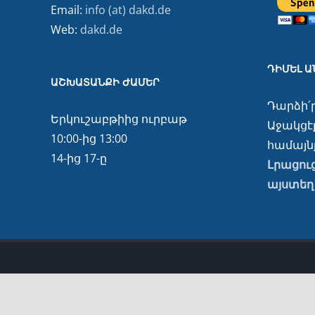
Email:
info (at) dakd.de
Web:
dakd.de
ԴԻՄԵԼ 
ԱՇԽԱՏԱՆՔԻ ԺԱՄԵՐ
Դարձի՛
Երկուշաբթիից ուրբաթ
Աջակցէք
10:00-ից 13:00
համայնք
14-ից 17-ը
Լրացու
այստեղ