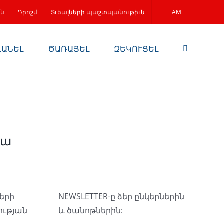
ւն
Դրոշմ
Տւեալների պաշտպանութիւն
AM
ՎԱՆԵԼ
ԾԱՌԱՅԵԼ
ԶԵԿՈՒՑԵԼ
մա
NEWSLETTER-ը ձեր ընկերներին
և ծանոթներին: