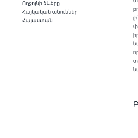
տ
Ողջոյնի ձևերը
բ
Հայկական անուններ
լ
Հայաստան
փ
ի
ն
ո
տ
ն
Բ