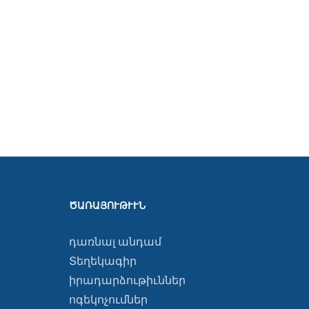
ԾԱՌԱՅՈՒԹՒՒՆ
դառնալ անդամ
Տեղեկագիր
իրադարձութիւններ
ոգեկոչումներ