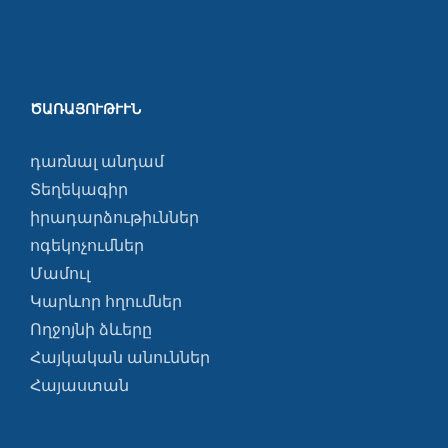
ԾԱՌԱՅՈՒԹՒՒՆ
դառնալ անդամ
Տեղեկագիր
իրադարձութիւններ
ոգեկոչումներ
Մամուլ
Կարևոր հղումներ
Ողջոյնի ձևերը
Հայկական անուններ
Հայաստան