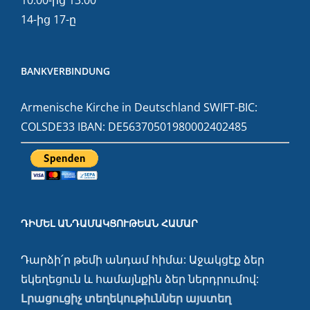
10:00-ից 13:00
14-ից 17-ը
BANKVERBINDUNG
Armenische Kirche in Deutschland SWIFT-BIC:
COLSDE33 IBAN: DE56370501980002402485
ԴԻՄԵԼ ԱՆԴԱՄԱԿՑՈՒԹԵԱՆ ՀԱՄԱՐ
Դարձի՛ր թեմի անդամ հիմա: Աջակցէք ձեր
եկեղեցուն և համայնքին ձեր ներդրումով:
Լրացուցիչ տեղեկութիւններ այստեղ