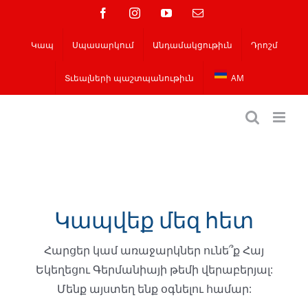
Skip
Ֆեյսբուք
Instagram
YouTube
Email
to
Կապ
Սպասարկում
Անդամակցութիւն
Դրոշմ
content
Տւեալների պաշտպանութիւն
AM
Կապվեք մեզ հետ
Հարցեր կամ առաջարկներ ունե՞ք Հայ
Եկեղեցու Գերմանիայի թեմի վերաբերյալ:
Մենք այստեղ ենք օգնելու համար: