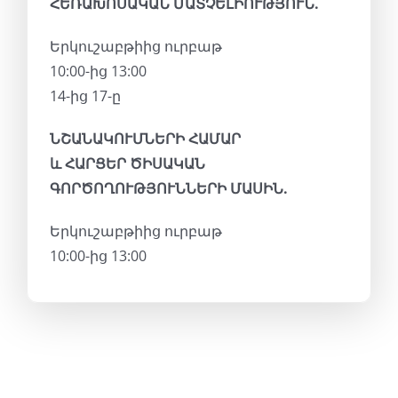
ՀԵՌԱԽՈՍԱԿԱՆ ՄԱՏՉԵԼԻՈՒԹՅՈՒՆ.
Երկուշաբթիից ուրբաթ
10:00-ից 13:00
14-ից 17-ը
ՆՇԱՆԱԿՈՒՄՆԵՐԻ ՀԱՄԱՐ
և ՀԱՐՑԵՐ ԾԻՍԱԿԱՆ
ԳՈՐԾՈՂՈՒԹՅՈՒՆՆԵՐԻ ՄԱՍԻՆ.
Երկուշաբթիից ուրբաթ
10:00-ից 13:00