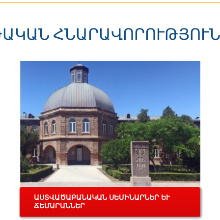
ԱԿԱՆ ՀՆԱՐԱՎՈՐՈՒԹՅՈՒ
ԱՍՏՎԱԾԱԲԱՆԱԿԱՆ ՍԵՄԻՆԱՐՆԵՐ ԵՒ Ճ
ԵՄԱՐԱՆՆԵՐ