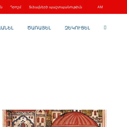
ւն
Դրոշմ
Տւեալների պաշտպանութիւն
AM
ՎԱՆԵԼ
ԾԱՌԱՅԵԼ
ԶԵԿՈՒՑԵԼ