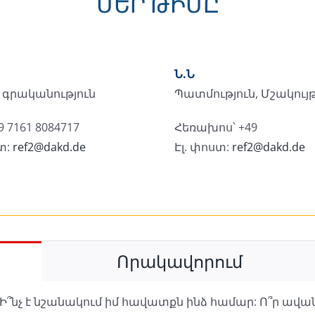
ՄԵՐ ԹԻՄԸ
Ն.Ն
և գրականություն
Պատմություն, Մշակույ
49 7161 8084717
Հեռախոս՝ +49
տ:
ref2@dakd.de
Էլ. փոստ:
ref2@dakd.de
Որակավորում
 Ի՞նչ է նշանակում իմ հավատքն ինձ համար: Ո՞ր ավա