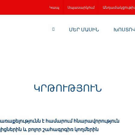
Կապ
Սպասարկում
Անդամակցութի
ՄԵՐ ՄԱՍԻՆ
ԽՈՍՏՈ
ԿՐԹՈՒԹՅՈՒՆ
առաքելությունն է համարում հնարավորություն
ցներին և բոլոր շահագրգիռ կողմերին