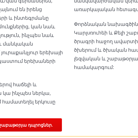
 և/կամ գերմաներեն,
մանկավարժական վերա
այնում են իրենց
առարկայական հետագա
երի և ինտեգրմանը
Փորձնական նախագծին 
ունքներից, կան նաև
Կարլսռուհեի և Քելի շա
ւթյուն, ինչպես նաև
ծրագրի հաջող ավարտից
 և մանկական
ծխերում և ծխական համա
 յուրաքանչյուր երեխայի
լեզվական և շաբաթօրյա
պաստում երեխաների
համակարգում:
երով հաճելի և
 կա ինչպես ներկա,
մ համատեղել երկուսը
շաբաթօրյա դպրոցներ.