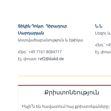
Տիկին Դոկտ. Դիրադուր
Ն.Ն
Սարդարյան
Լեզու 
Աստվածաբանություն և էթիկա
Հեռ.՝ +
Հեռ.՝ +49 7161 8084717
Էլ. փոս
Էլ. փոստ:
ref2@dakd.de
Քրիստոնեություն
Ինչի՞ն են հավատում հայ քրիստոնյաները։