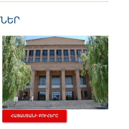
ՆՆԵՐ
ՀԱՅԱՍՏԱՆԻ ԲՈՒՀԵՐԸ