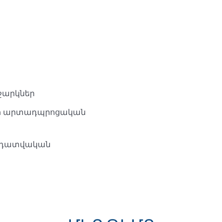
ջարկներ
ար արտադպրոցական
հրդատվական