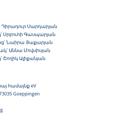
. Դիրադուր Սարդարյան
՝ Սրբուհի Գասպարյան
ց՝ Նաիրա Յաքարյան
կ՝ Աննա Մովսիսյան
 Շողիկ Ալիքանյան
հայ համայնք eV
 73035 Goeppingen
rg