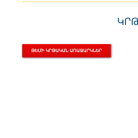
ԿՐԹ
ԹԵՄԻ ԿՐԹԱԿԱՆ ԱՌԱՋԱՐԿՆԵՐ