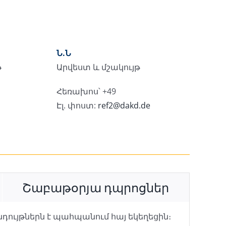
Ն.Ն
թ
Արվեստ և մշակույթ
Հեռախոս՝ +49
Էլ. փոստ:
ref2@dakd.de
Շաբաթօրյա դպրոցներ
նդույթներն է պահպանում հայ եկեղեցին։