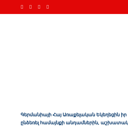
Skip
Ֆեյսբուք
Instagram
YouTube
Email
to
content
Գերմանիայի Հայ Առաքելական Եկեղեցին իր 
ընձեռել համայնքի անդամներին, աշխատակի