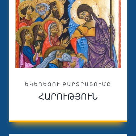
ԵԿԵՂԵՑՈՒ ԲԱՐՁՐԱՑՈՒՄԸ
ՀԱՐՈՒԹՅՈՒՆ