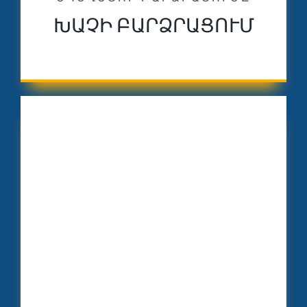
ԽԱՉԻ ԲԱՐՁՐԱՑՈՒՄ