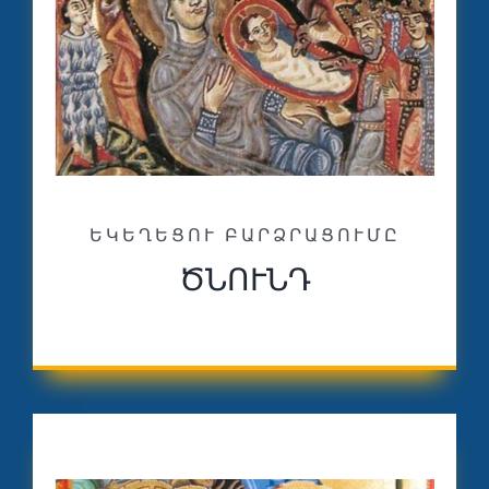
ԵԿԵՂԵՑՈՒ ԲԱՐՁՐԱՑՈՒՄԸ
ԾՆՈՒՆԴ