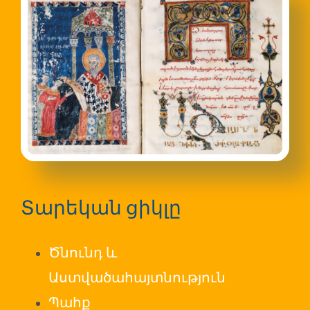
Տարեկան ցիկլը
Ծնունդ և
Աստվածահայտնություն
Պահք