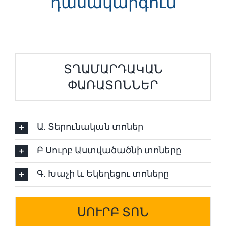
դասակարգում
ՏՂԱՄԱՐԴԱԿԱՆ
ՓԱՌԱՏՈՆՆԵՐ
Ա. Տերունական տոներ
Բ Սուրբ Աստվածածնի տոները
Գ. Խաչի և Եկեղեցու տոները
ՍՈՒՐԲ ՏՈՆ