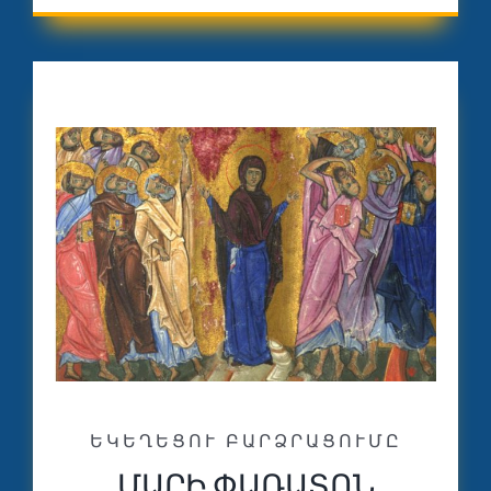
ԵԿԵՂԵՑՈՒ ԲԱՐՁՐԱՑՈՒՄԸ
ՄԱՐԻ ՓԱՌԱՏՈՆ