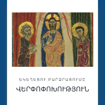
ԵԿԵՂԵՑՈՒ ԲԱՐՁՐԱՑՈՒՄԸ
ՎԵՐՓՈՓՈԽՈՒԹՅՈՒՆ