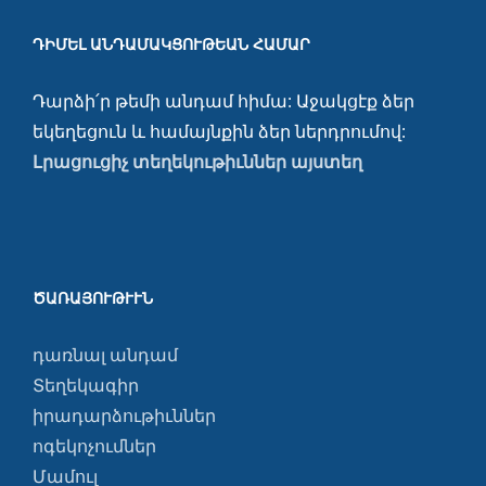
ԴԻՄԵԼ ԱՆԴԱՄԱԿՑՈՒԹԵԱՆ ՀԱՄԱՐ
Դարձի՛ր թեմի անդամ հիմա: Աջակցէք ձեր
եկեղեցուն և համայնքին ձեր ներդրումով:
Լրացուցիչ տեղեկութիւններ այստեղ
ԾԱՌԱՅՈՒԹՒՒՆ
դառնալ անդամ
Տեղեկագիր
իրադարձութիւններ
ոգեկոչումներ
Մամուլ