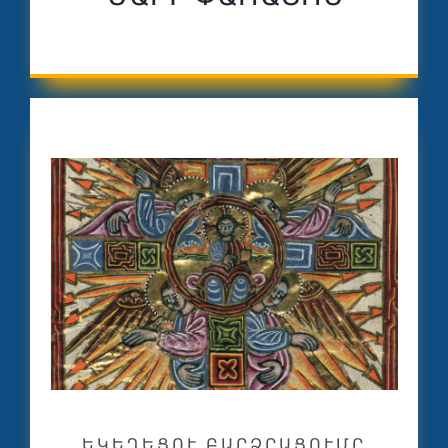
ԵԿԵՂԵՑՈՒ ԲԱՐՁՐԱՑՈՒՄԸ