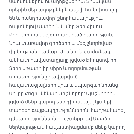
սաղմոսներով ու աղոթքներով։ Տոնական
օրերին մեր աղոթքներն ավելի հանդիսավոր
են և հանդիսավոր՝ շնորհակալություն
հայտնելով Աստծուն և մեր Տեր Հիսուս
Քրիստոսին մեզ ցուցաբերած բարության,
Նրա փառավոր գործերի և մեզ շնորհված
փրկության համար: Միևնույն ժամանակ,
անհատ հավատացյալը լցված է հույսով, որ
Տերը կթափի իր սիրո և ողորմության
առատությունը հավաքված
հավատացյալների վրա և կպարգևի նրանց
Սուրբ Հոգու կենարար շնորհը: Այս շնորհով
լցված մենք կարող ենք դիմակայել կյանքի
տարբեր գայթակղություններին, հաղթահարել
դժվարություններն ու վշտերը: Եվ Աստծո
ներկայության հավաստիացմամբ մենք կարող