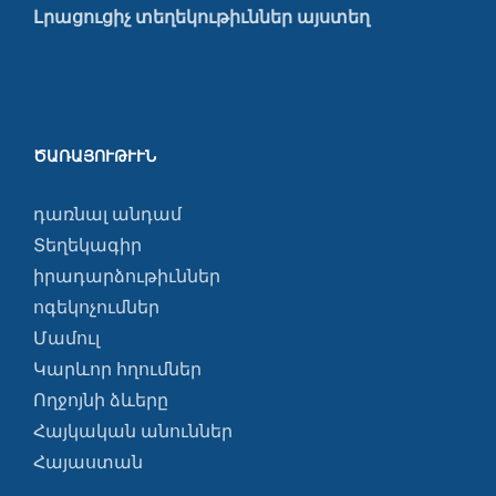
Լրացուցիչ տեղեկութիւններ այստեղ
ԾԱՌԱՅՈՒԹՒՒՆ
դառնալ անդամ
Տեղեկագիր
իրադարձութիւններ
ոգեկոչումներ
Մամուլ
Կարևոր հղումներ
Ողջոյնի ձևերը
Հայկական անուններ
Հայաստան