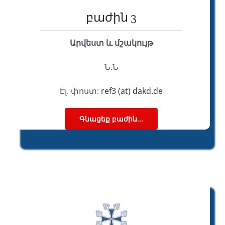
բաժին 3
Արվեստ և մշակույթ
Ն.Ն
Էլ. փոստ:
ref3 (at) dakd.de
Գնացեք բաժին...