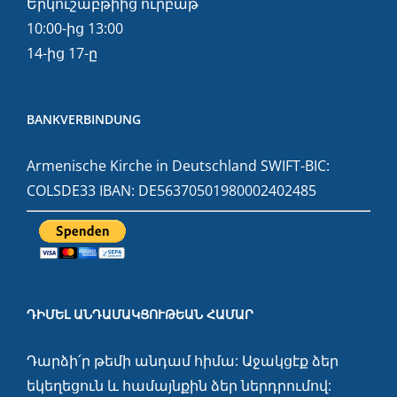
Երկուշաբթիից ուրբաթ
10:00-ից 13:00
14-ից 17-ը
BANKVERBINDUNG
Armenische Kirche in Deutschland SWIFT-BIC:
COLSDE33 IBAN: DE56370501980002402485
ԴԻՄԵԼ ԱՆԴԱՄԱԿՑՈՒԹԵԱՆ ՀԱՄԱՐ
Դարձի՛ր թեմի անդամ հիմա: Աջակցէք ձեր
եկեղեցուն և համայնքին ձեր ներդրումով: