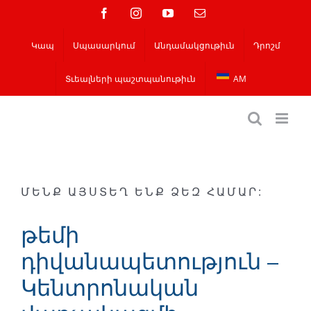
Skip
Ֆեյսբուք
Instagram
YouTube
Email
to
Կապ
Սպասարկում
Անդամակցութիւն
Դրոշմ
content
Տւեալների պաշտպանութիւն
AM
ՄԵՆՔ ԱՅՍՏԵՂ ԵՆՔ ՁԵԶ ՀԱՄԱՐ:
թեմի
դիվանապետություն –
Կենտրոնական