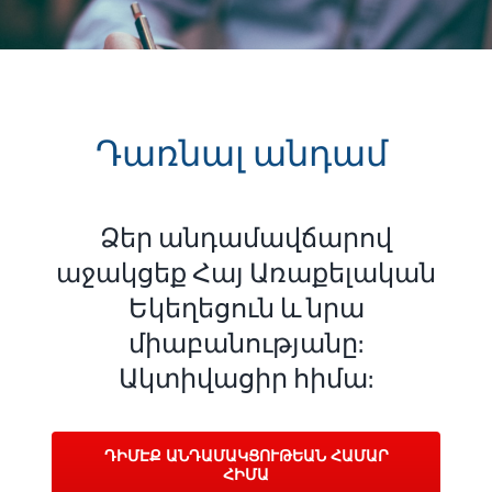
Դառնալ անդամ
!
Ձեր անդամավճարով
աջակցեք Հայ Առաքելական
Եկեղեցուն և նրա
միաբանությանը:
Ակտիվացիր հիմա:
ԴԻՄԷՔ ԱՆԴԱՄԱԿՑՈՒԹԵԱՆ ՀԱՄԱՐ
ՀԻՄԱ