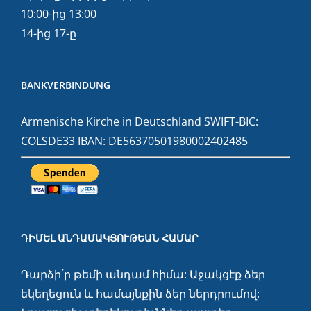
10:00-ից 13:00
14-ից 17-ը
BANKVERBINDUNG
Armenische Kirche in Deutschland SWIFT-BIC:
COLSDE33 IBAN: DE56370501980002402485
ԴԻՄԵԼ ԱՆԴԱՄԱԿՑՈՒԹԵԱՆ ՀԱՄԱՐ
Դարձի՛ր թեմի անդամ հիմա: Աջակցէք ձեր
եկեղեցուն և համայնքին ձեր ներդրումով: