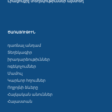
Լրացուցիչ տեղեկութիւններ այստեղ
ԾԱՌԱՅՈՒԹՒՒՆ
դառնալ անդամ
Տեղեկագիր
իրադարձութիւններ
ոգեկոչումներ
Մամուլ
Կարևոր հղումներ
Ողջոյնի ձևերը
Հայկական անուններ
Հայաստան