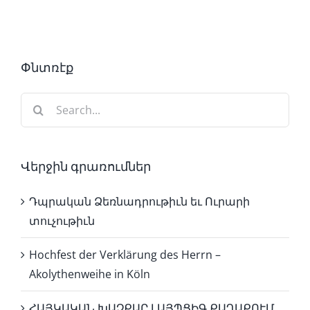
Փնտռէք
Search
for:
Վերջին գրառումներ
Դպրական Ձեռնադրութիւն եւ Ուրարի
տուչութիւն
Hochfest der Verklärung des Herrn –
Akolythenweihe in Köln
ՀԱՅԿԱԿԱՆ ԽԱՉՔԱՐ ԼԱՅՊՑԻԳ ՔԱՂԱՔՈՒՄ