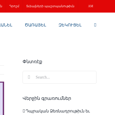
ւն
Դրոշմ
Տւեալների պաշտպանութիւն
AM
ՎԱՆԵԼ
ԾԱՌԱՅԵԼ
ԶԵԿՈՒՑԵԼ
Փնտռէք
Search
for:
Վերջին գրառումներ
Դպրական Ձեռնադրութիւն եւ