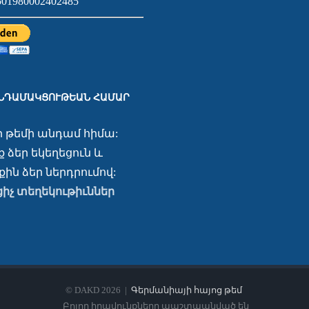
01980002402485
ԱՆԴԱՄԱԿՑՈՒԹԵԱՆ ՀԱՄԱՐ
ր թեմի անդամ հիմա:
 ձեր եկեղեցուն և
ին ձեր ներդրումով:
ցիչ տեղեկութիւններ
© DAKD
2026 |
Գերմանիայի հայոց թեմ
Բոլոր իրավունքները պաշտպանված են