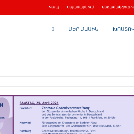
Կապ
Սպասարկում
Անդամակցութի
ՄԵՐ ՄԱՍԻՆ
ԽՈՍՏՈ