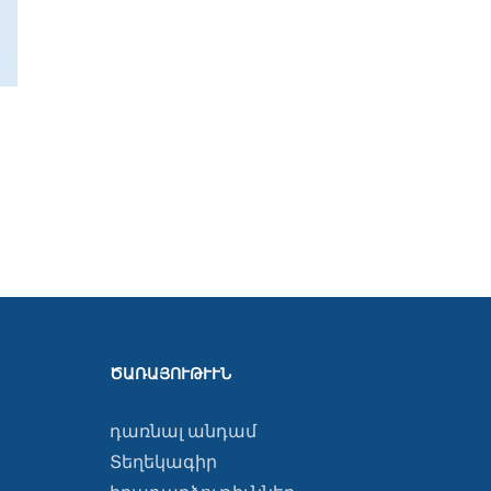
Դպրական Ձեռնադրութիւն եւ
Ուրարի տուչութիւն
Հուլիսի 20th, 2026
ԾԱՌԱՅՈՒԹՒՒՆ
դառնալ անդամ
Տեղեկագիր