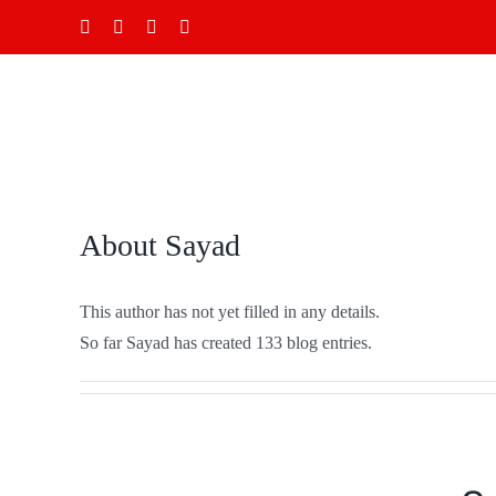
Skip
Ֆեյսբուք
Instagram
YouTube
Email
to
content
About
Sayad
This author has not yet filled in any details.
So far Sayad has created 133 blog entries.
եւ