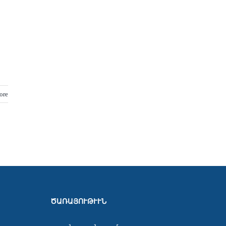
ore
ԾԱՌԱՅՈՒԹՒՒՆ