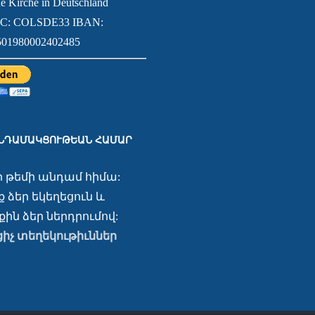
e Kirche in Deutschland
IC: COLSDE33 IBAN:
01980002402485
ԱՆԴԱՄԱԿՑՈՒԹԵԱՆ ՀԱՄԱՐ
ր թեմի անդամ հիմա:
 ձեր եկեղեցուն և
ին ձեր ներդրումով:
ցիչ տեղեկութիւններ