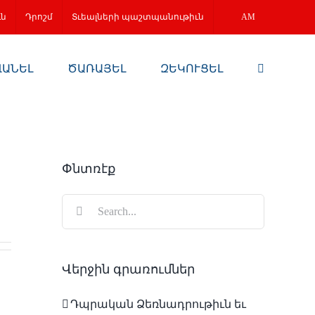
ւն
Դրոշմ
Տւեալների պաշտպանութիւն
AM
ՎԱՆԵԼ
ԾԱՌԱՅԵԼ
ԶԵԿՈՒՑԵԼ
Փնտռէք
Search
for:
Վերջին գրառումներ
Դպրական Ձեռնադրութիւն եւ