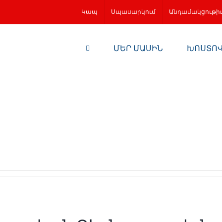
Կապ
Սպասարկում
Անդամակցութի
ՄԵՐ ՄԱՍԻՆ
ԽՈՍՏՈ