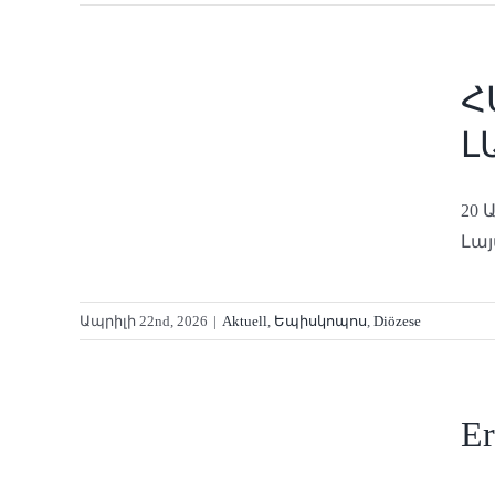
ՔԱՐ
Հ
ՈՒՄ
Լ
e
20 
Լայ
Ապրիլի 22nd, 2026
|
Aktuell
,
Եպիսկոպոս
,
Diözese
ken…
Er