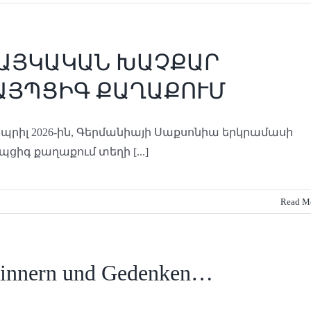
ԱՅԿԱԿԱՆ ԽԱՉՔԱՐ
ԱՅՊՑԻԳ ՔԱՂԱՔՈՒՄ
Ապրիլ 2026-ին, Գերմանիայի Սաքսոնիա երկրամասի
պցիգ քաղաքում տեղի [...]
Read M
innern und Gedenken…