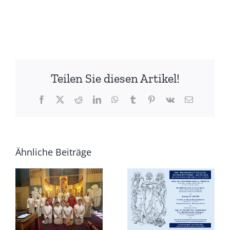
Teilen Sie diesen Artikel!
Facebook
X
Reddit
LinkedIn
WhatsApp
Tumblr
Pinterest
Vk
E-
Mail
Ähnliche Beiträge