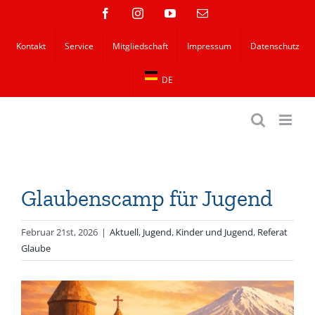
Zum
Facebook
Instagram
YouTube
E-
Mail
Inhalt
Kontakt
Service
Mitgliedschaft
Impressum
Datenschutz
springen
DE
Glaubenscamp für Jugend
Februar 21st, 2026
|
Aktuell
,
Jugend
,
Kinder und Jugend
,
Referat
Glaube
Zeige
grösseres