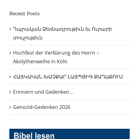
Recent Posts
Դպրական Ձեռնադրութիւն եւ Ուրարի
տուչութիւն
Hochfest der Verklärung des Herrn –
Akolythenweihe in Köln
ՀԱՅԿԱԿԱՆ ԽԱՉՔԱՐ ԼԱՅՊՑԻԳ ՔԱՂԱՔՈՒՄ
Erinnern und Gedenken…
Genozid-Gedenken 2026