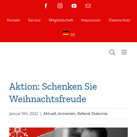
Zum
Facebook
Instagram
YouTube
E-
Mail
Inhalt
Kontakt
Service
Mitgliedschaft
Impressum
Datenschutz
springen
DE
Aktion: Schenken Sie
Weihnachtsfreude
Januar 5th, 2022
|
Aktuell
,
Armenien
,
Referat Diakonie
Zeige