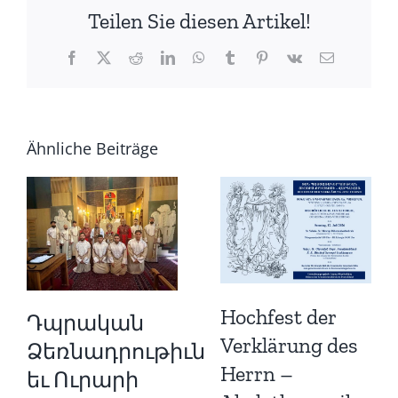
Teilen Sie diesen Artikel!
Facebook
X
Reddit
LinkedIn
WhatsApp
Tumblr
Pinterest
Vk
E-
Mail
Ähnliche Beiträge
Hochfest der
Դպրական
Verklärung des
Ձեռնադրութիւն
Herrn –
եւ Ուրարի