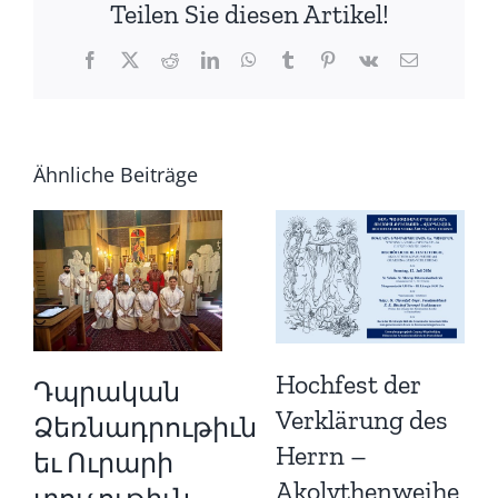
Teilen Sie diesen Artikel!
Facebook
X
Reddit
LinkedIn
WhatsApp
Tumblr
Pinterest
Vk
E-
Mail
Ähnliche Beiträge
Hochfest der
Դպրական
Verklärung des
Ձեռնադրութիւն
Herrn –
եւ Ուրարի
Akolythenweihe