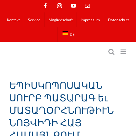
Zum
Facebook
Instagram
YouTube
E-
Mail
Inhalt
Kontakt
Service
Mitgliedschaft
Impressum
Datenschutz
springen
DE
ԵՊԻՍԿՈՊՈՍԱԿԱՆ
ՍՈՒՐԲ ՊԱՏԱՐԱԳ եւ
ՄԱՏԱՂՕՐՀՆՈՒԹԻՒՆ
ՆՈՅՎԻԴԻ ՀԱՅ
ՀԱՄԱՅՆՔՈՒՄ