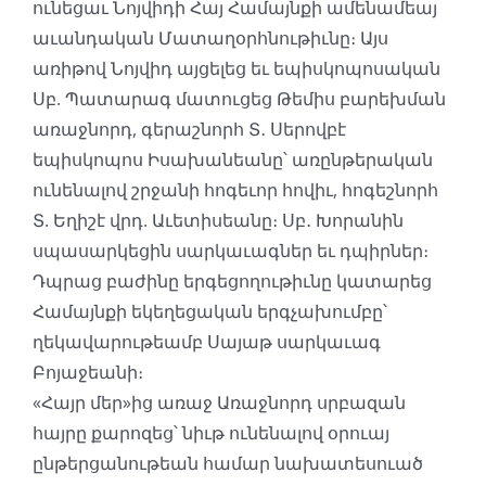
ունեցաւ Նոյվիդի Հայ Համայնքի ամենամեայ
աւանդական Մատաղօրհնութիւնը։ Այս
առիթով Նոյվիդ այցելեց եւ եպիսկոպոսական
Սբ. Պատարագ մատուցեց Թեմիս բարեխման
առաջնորդ, գերաշնորհ Տ․ Սերովբէ
եպիսկոպոս Իսախանեանը՝ առընթերական
ունենալով շրջանի հոգեւոր հովիւ, հոգեշնորհ
Տ. Եղիշէ վրդ. Աւետիսեանը։ Սբ․ Խորանին
սպասարկեցին սարկաւագներ եւ դպիրներ։
Դպրաց բաժինը երգեցողութիւնը կատարեց
Համայնքի եկեղեցական երգչախումբը՝
ղեկավարութեամբ Սայաթ սարկաւագ
Բոյաջեանի։
«Հայր մեր»ից առաջ Առաջնորդ սրբազան
հայրը քարոզեց՝ նիւթ ունենալով օրուայ
ընթերցանութեան համար նախատեսուած