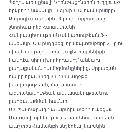
Պօղոս առաքեալի Կորնթացիներին ուղղուած
երկրորդ նամակի 11 գլխի 1-10 համարները։
Քարոզի աւարտին Սերովբէ սրբազանը
շնորհաւորեց Հայաստանի
Հանրապետութեան անկախութեան 34-
ամեակը։ Նա ընդգծեց, որ սեպտեմբերի 21-ը ոչ
միայն ազգային տոն է, այլեւ հայրենիքի
հանդէպ սիրոյ խորհրդանիշ՝ անկախ
քաղաքական համոզմունքներից։ Սրբազան
հայրը հրաւիրեց բոլորին աղօթել
խաղաղութեան, Հայաստանի
պետականութեան անսասանութեան ու
բարգաւաճման համար։
Սբ. Պատարագի աւարտին տեղի ունեցաւ
Մատաղի օրհնութիւն եւ Հոգեհանգստեան
պաշտօն Համայնքի ննջեցեալ նախկին