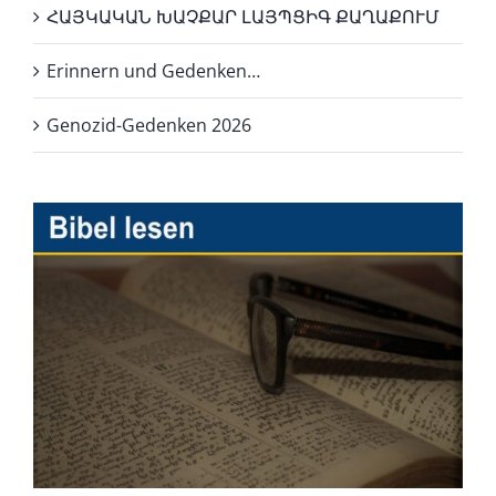
ՀԱՅԿԱԿԱՆ ԽԱՉՔԱՐ ԼԱՅՊՑԻԳ ՔԱՂԱՔՈՒՄ
Erinnern und Gedenken…
Genozid-Gedenken 2026