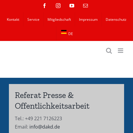
Zum
Facebook
Instagram
YouTube
E-
Mail
Inhalt
Kontakt
Service
Mitgliedschaft
Impressum
Datenschutz
springen
DE
Referat Presse &
Offentlichkeitsarbeit
Tel.: +49 221 7126223
Email:
info@dakd.de