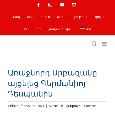
Skip
Ֆեյսբուք
Instagram
YouTube
Email
to
Կապ
Սպասարկում
Անդամակցութիւն
Դրոշմ
content
Տւեալների պաշտպանութիւն
AM
Առաջնորդ Սրբազանը
այցելեց Գերմանիոյ
Դեսպանին
Հոկտեմբերի 9th, 2024
|
Aktuell
,
Եպիսկոպոս
,
Diözese