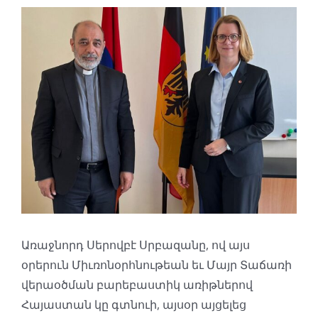
Դիտել
ավելի
մեծ
պատկեր
Առաջնորդ Սերովբէ Սրբազանը, ով այս
օրերուն Միւռոնօրհնութեան եւ Մայր Տաճառի
վերաօծման բարեբաստիկ առիթներով
Հայաստան կը գտնուի, այսօր այցելեց