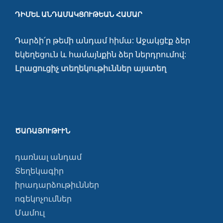
ԴԻՄԵԼ ԱՆԴԱՄԱԿՑՈՒԹԵԱՆ ՀԱՄԱՐ
Դարձի՛ր թեմի անդամ հիմա: Աջակցէք ձեր
եկեղեցուն և համայնքին ձեր ներդրումով:
Լրացուցիչ տեղեկութիւններ այստեղ
ԾԱՌԱՅՈՒԹՒՒՆ
դառնալ անդամ
Տեղեկագիր
իրադարձութիւններ
ոգեկոչումներ
Մամուլ