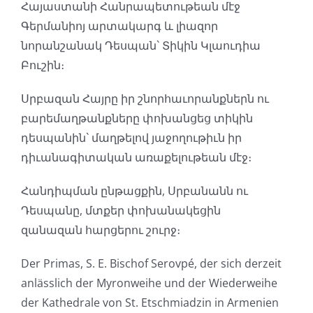
Հայաստանի Հանրապետութեան մէջ
Գերմանիոյ արտակարգ և լիազոր
նորանշանակ Դեսպան` Տիկին Կլաուդիա
Բուշին։
Սրբազան Հայրը իր շնորհաւորանքներն ու
բարեմաղթանքները փոխանցեց տիկին
դեսպանին` մաղթելով յաջողութիւն իր
դիւանագիտական առաքելութեան մէջ։
Հանդիպման ընթացքին, Սրբանանն ու
Դեսպանը, մտքեր փոխանակեցին
զանազան հարցերու շուրջ։
Der Primas, S. E. Bischof Serovpé, der sich derzeit
anlässlich der Myronweihe und der Wiederweihe
der Kathedrale von St. Etschmiadzin in Armenien