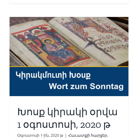
Խոսք կիրակի օրվա
1 օգոստոսի, 2020 թ
Օգոստոսի 1-ին, 2020 թ
|
Հաւատքի հարցեր
,