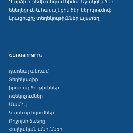
Դարձի՛ր թեմի անդամ հիմա: Աջակցէք ձեր
եկեղեցուն և համայնքին ձեր ներդրումով:
Լրացուցիչ տեղեկութիւններ այստեղ
ԾԱՌԱՅՈՒԹՒՒՆ
դառնալ անդամ
Տեղեկագիր
իրադարձութիւններ
ոգեկոչումներ
Մամուլ
Կարևոր հղումներ
Ողջոյնի ձևերը
Հայկական անուններ