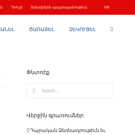
ւն
Դրոշմ
Տւեալների պաշտպանութիւն
AM
ՎԱՆԵԼ
ԾԱՌԱՅԵԼ
ԶԵԿՈՒՑԵԼ
Փնտռէք
Search
for:
Վերջին գրառումներ
Դպրական Ձեռնադրութիւն եւ