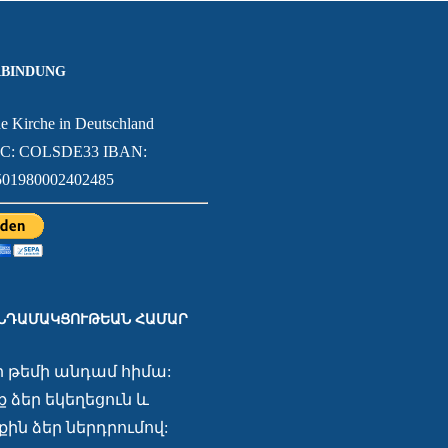
BINDUNG
e Kirche in Deutschland
IC: COLSDE33 IBAN:
01980002402485
ԱՆԴԱՄԱԿՑՈՒԹԵԱՆ ՀԱՄԱՐ
ր թեմի անդամ հիմա:
 ձեր եկեղեցուն և
ին ձեր ներդրումով: