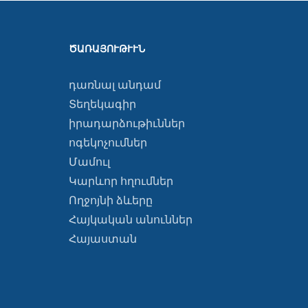
ԾԱՌԱՅՈՒԹՒՒՆ
դառնալ անդամ
Տեղեկագիր
իրադարձութիւններ
ոգեկոչումներ
Մամուլ
Կարևոր հղումներ
Ողջոյնի ձևերը
Հայկական անուններ
Հայաստան