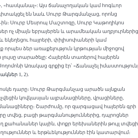
սնել», «հասկանալ»: Այս ճանաչողական կամ հոգևոր
 գիտակցել են նաև Սուրբ Թարգմանչաց, որոնց
9-ին։ Սուրբ Մեսրոպ Մաշտոզը, Սուրբ Կաթողիկոս
եր ոչ միայն եբրայերեն և արամեական աղբյուրների
և եկեղեցու հայրերի, փիլիսոփաների կամ
որպես ձեր առաքելություն կրթության միջոցով
 լույսը տարածելը: Հայերեն տառերով հայերեն
ոմոնի Առակաց գրքից էր՝ «Ճանաչել իմաստություն
ակներ 1, 2
).
ն ոսկե դարը։ Սուրբ Թարգմանչաց արածն այնքան
նչվեցին կովկասյան ալբանացիները, վրացիները,
մանացիները։ Շարժումը, որ զարգացավ հայերեն գրի
րը տվեց, բացի թարգմանություններից, դպրոցներ
եղ քահանաներ կային, փոքր երեխաներին թույլ տվեց
ղություններ և երթևեկություններ էին կատարվում։