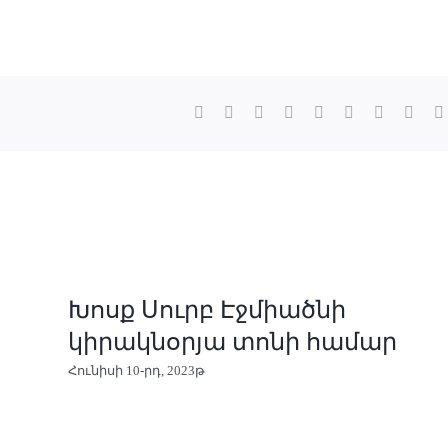
Ֆեյսբուք
X
Reddit
LinkedIn
Whatsapp
tumblr
Pinterest
Վկ
Խոսք Սուրբ Էջմիածնի
կիրակնօրյա տոնի համար
Հունիսի 10-րդ, 2023թ