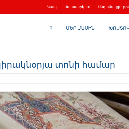
Կապ
Սպասարկում
Անդամակցութի
ՄԵՐ ՄԱՍԻՆ
ԽՈՍՏՈ
 կիրակնօրյա տոնի համար