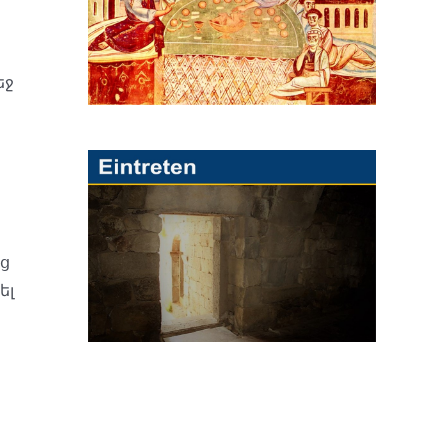
եջ
յց
ել