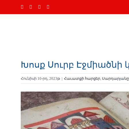
Skip
Ֆեյսբուք
Instagram
YouTube
Email
to
content
Խոսք Սուրբ Էջմիածնի
Հունիսի 10-րդ, 2023թ
|
Հաւատքի հարցեր
,
Սարդարյանը
Դիտել
ավելի
մեծ
պատկեր