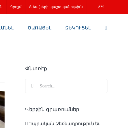
ւն
Դրոշմ
Տւեալների պաշտպանութիւն
AM
ՎԱՆԵԼ
ԾԱՌԱՅԵԼ
ԶԵԿՈՒՑԵԼ
Փնտռէք
Search
for:
Վերջին գրառումներ
Դպրական Ձեռնադրութիւն եւ