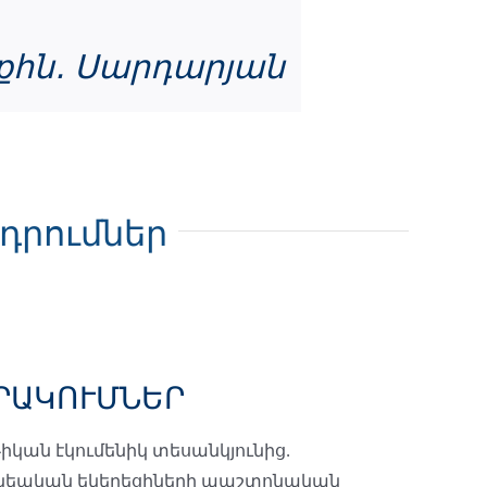
քհն․ Սարդարյան
դրումներ
ՐԱԿՈՒՄՆԵՐ
թիկան էկումենիկ տեսանկյունից.
ոնեական եկեղեցիների պաշտոնական