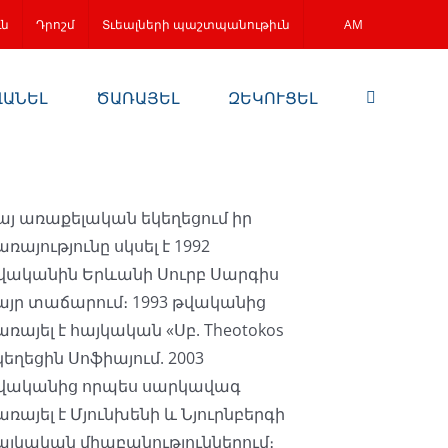
ւն
Դրոշմ
Տւեալների պաշտպանութիւն
AM
ՎԱՆԵԼ
ԾԱՌԱՅԵԼ
ԶԵԿՈՒՑԵԼ
այ առաքելական եկեղեցում իր
առայությունը սկսել է 1992
վականին Երևանի Սուրբ Սարգիս
այր տաճարում։ 1993 թվականից
առայել է հայկական «Սբ. Theotokos
կեղեցին Սոֆիայում. 2003
վականից որպես սարկավագ
առայել է Մյունխենի և Նյուրնբերգի
այկական միաբանություններում։