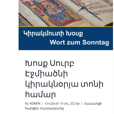
նի
Խոսք 2023 թվականի
ի
ապրիլի 29-ի կիրակի
օրվա համար
ը
Հաւատքի հարցեր
Սարդարյանը
Խոսք Սուրբ
Էջմիածնի
կիրակնօրյա տոնի
համար
By
ADMIN
|
Հունիսի 10-րդ, 2023թ
|
Հաւատքի
հարցեր
,
Սարդարյանը