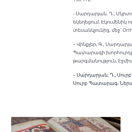
- Սարդարյան. Դ., Մկր
եկեղեցում. Էկումենիկ 
տեսանկյունից, մեջ՝ Orthod
– Վինքլեր, Գ., Սարդարյ
Պատարագի խորհուրդը.
թարգմանություն, Էջմիա
– Սարդարյան, Դ., Սու
Սուրբ Պատարագ. Ներածու