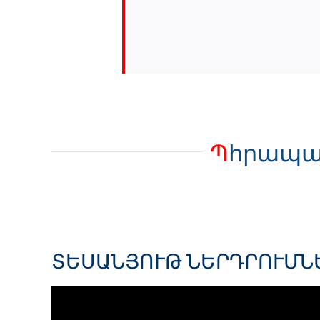
Պ
հրապար
ՏԵՍԱՆՅՈՒԹ ՆԵՐԴՐՈՒՄՆ