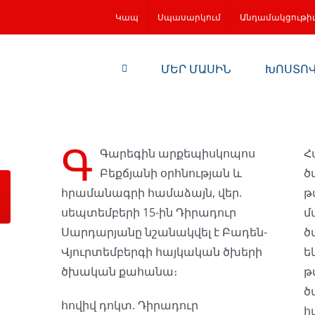
Կապ
Սպասարկում
Անդամակցութի
ՄԵՐ ՄԱՍԻՆ
ԽՈՍՏՈ
Գ
Գարեգին արքեպիսկոպոս
Հ
Բեքճյանի օրհնության և
ծ
հրամանագրի համաձայն, վեր.
թ
սեպտեմբերի 15-ին Դիրադուր
մ
Սարդարյանը նշանակվել է Բադեն-
ծ
Վյուրտեմբերգի հայկական ծխերի
ե
ծխական քահանա։
թ
ծ
հովիվ դոկտ. Դիրադուր
հ