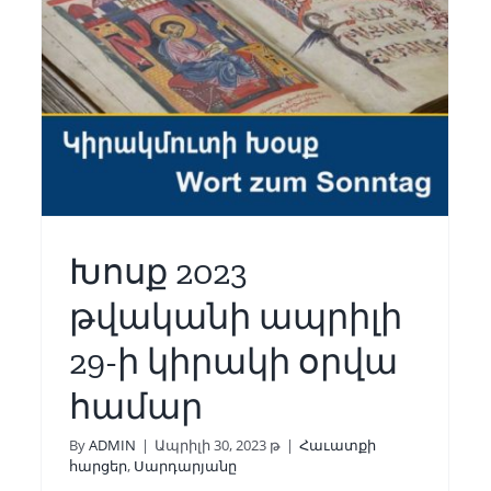
Կիրակմուտքի Խօսք
Հաւատքի հարցեր
Սարդարյանը
Խոսք 2023
թվականի ապրիլի
29-ի կիրակի օրվա
համար
By
ADMIN
|
Ապրիլի 30, 2023 թ
|
Հաւատքի
հարցեր
,
Սարդարյանը