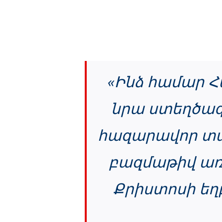
«Ինձ համար Հ
նրա ստեղծագո
հազարավոր տար
բազմաթիվ առո
Քրիստոսի եղ