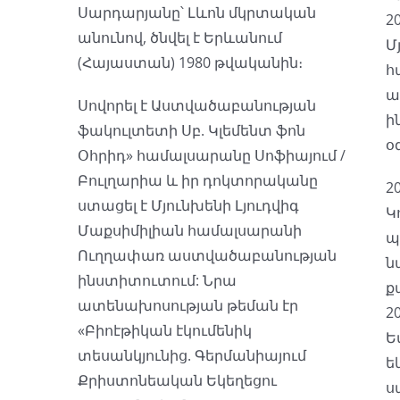
Սարդարյանը՝ Լևոն մկրտական
2
անունով, ծնվել է Երևանում
Մ
(Հայաստան) 1980 թվականին։
հ
ա
Սովորել է Աստվածաբանության
ի
ֆակուլտետի Սբ. Կլեմենտ ֆոն
օ
Օհրիդ» համալսարանը Սոֆիայում /
Բուլղարիա և իր դոկտորականը
2
ստացել է Մյունխենի Լյուդվիգ
Կ
Մաքսիմիլիան համալսարանի
պ
Ուղղափառ աստվածաբանության
ն
ինստիտուտում: Նրա
ք
ատենախոսության թեման էր
2
«Բիոէթիկան էկումենիկ
Ե
տեսանկյունից. Գերմանիայում
ե
Քրիստոնեական Եկեղեցու
ս