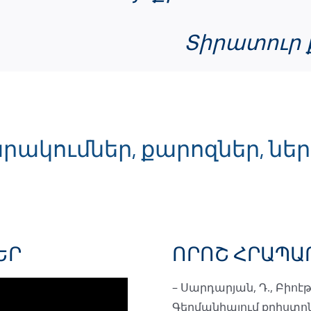
Տիրատուր 
ակումներ, քարոզներ, ներ
ԵՐ
ՈՐՈՇ ՀՐԱՊԱ
– Սարդարյան, Դ., Բիոէ
Գերմանիայում քրիստ