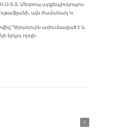
.Ս.Օ.Տ.Տ. Մեսրոպ արքեպիսկոպոս
ութաֆյանի, այն ժամանակ Կ.
ովիվ Դիրադուրն ամուսնացած է և
ւնի երկու որդի։