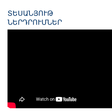
ՏԵՍԱՆՅՈՒԹ
ՆԵՐԴՐՈՒՄՆԵՐ