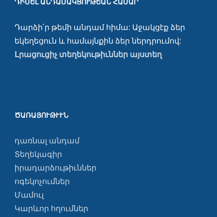
ԴԻՄԵԼ ԱՆԴԱՄԱԿՑՈՒԹԵԱՆ ՀԱՄԱՐ
Դարձի՛ր թեմի անդամ հիմա: Աջակցէք ձեր
եկեղեցուն և համայնքին ձեր ներդրումով:
Լրացուցիչ տեղեկութիւններ այստեղ
ԾԱՌԱՅՈՒԹՒՒՆ
դառնալ անդամ
Տեղեկագիր
իրադարձութիւններ
ոգեկոչումներ
Մամուլ
Կարևոր հղումներ