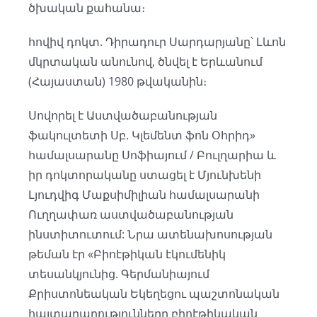
ծխական քահանա։
հովիվ դոկտ. Դիրադուր Սարդարյանը՝ Լևոն
մկրտական անունով, ծնվել է Երևանում
(Հայաստան) 1980 թվականին։
Սովորել է Աստվածաբանության
ֆակուլտետի Սբ. Կլեմենտ ֆոն Օհրիդ»
համալսարանը Սոֆիայում / Բուլղարիա և
իր դոկտորականը ստացել է Մյունխենի
Լյուդվիգ Մաքսիմիլիան համալսարանի
Ուղղափառ աստվածաբանության
ինստիտուտում: Նրա ատենախոսության
թեման էր «Բիոէթիկան էկումենիկ
տեսանկյունից. Գերմանիայում
Քրիստոնեական Եկեղեցու պաշտոնական
հայտարարությունները բիոէթիկական