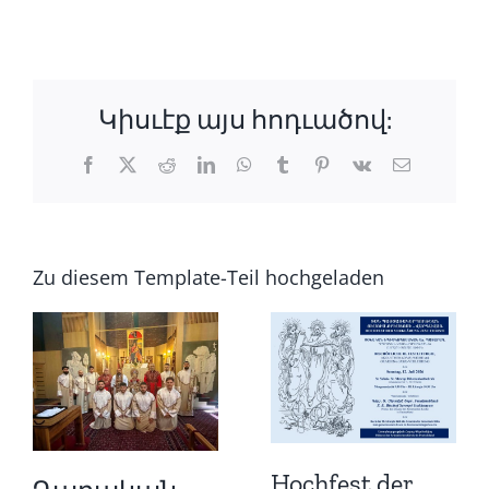
Կիսւէք այս հոդւածով:
Ֆեյսբուք
X
Reddit
LinkedIn
Whatsapp
tumblr
Pinterest
Վկ
Email
Zu diesem Template-Teil hochgeladen
Hochfest der