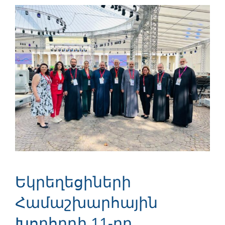
Դիտել
ավելի
մեծ
պատկեր
Եկրեղեցիների
Համաշխարհային
Խորհրդի 11-րդ