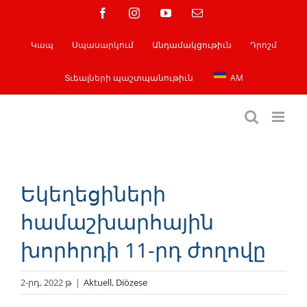
Skip
Ֆեյսբուք
Instagram
YouTube
Email
to
Կապ
Սպասարկում
Անդամակցութիւն
Դրոշմ
content
Տւեալների պաշտպանութիւն
AM
Եկեղեցիների
համաշխարհային
խորհրդի 11-րդ ժողովը
2-րդ, 2022 թ
|
Aktuell
,
Diözese