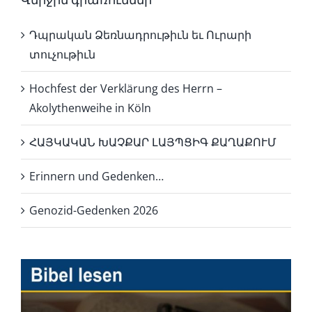
Վերջին գրառումներ
Դպրական Ձեռնադրութիւն եւ Ուրարի
տուչութիւն
Hochfest der Verklärung des Herrn –
Akolythenweihe in Köln
ՀԱՅԿԱԿԱՆ ԽԱՉՔԱՐ ԼԱՅՊՑԻԳ ՔԱՂԱՔՈՒՄ
Erinnern und Gedenken…
Genozid-Gedenken 2026