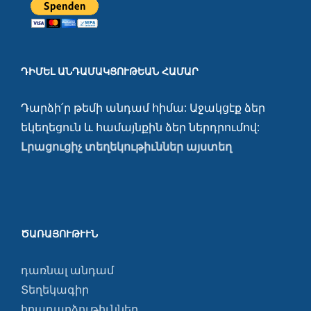
ԴԻՄԵԼ ԱՆԴԱՄԱԿՑՈՒԹԵԱՆ ՀԱՄԱՐ
Դարձի՛ր թեմի անդամ հիմա: Աջակցէք ձեր
եկեղեցուն և համայնքին ձեր ներդրումով:
Լրացուցիչ տեղեկութիւններ այստեղ
ԾԱՌԱՅՈՒԹՒՒՆ
դառնալ անդամ
Տեղեկագիր
իրադարձութիւններ