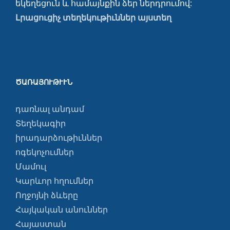
եկեղեցուն և համայնքին ձեր ներդրումով:
Լրացուցիչ տեղեկութիւններ այստեղ
ԾԱՌԱՅՈՒԹՒՒՆ
դառնալ անդամ
Տեղեկագիր
իրադարձութիւններ
ոգեկոչումներ
Մամուլ
Կարևոր հղումներ
Ողջոյնի ձևերը
Հայկական անուններ
Հայաստան