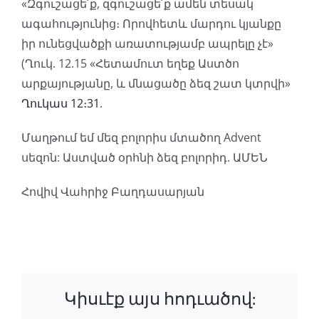
«Զգուշացե՛ք, զգուշացե՛ք ամեն տեսակ
ագահությունից։ Որովհետև մարդու կյանքը
իր ունեցվածքի առատությամբ ապրելը չէ»
(Ղուկ. 12.15 «Հետամուտ եղեք Աստծո
արքայությանը, և մնացածը ձեզ շատ կտրվի»
Ղուկաս 12։31
.
Մաղթում եմ մեզ բոլորիս մտածող Advent
սեզոն: Աստված օրհնի ձեզ բոլորիդ. ԱՄԵՆ
Հովիվ Վահրիջ Բաղդասարյան
Կիսւէք այս հոդւածով: