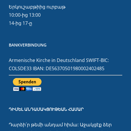
Երկուշաբթիից ուրբաթ
10:00-ից 13:00
14-ից 17-ը
BANKVERBINDUNG
Armenische Kirche in Deutschland SWIFT-BIC:
COLSDE33 IBAN: DE56370501980002402485
ԴԻՄԵԼ ԱՆԴԱՄԱԿՑՈՒԹԵԱՆ ՀԱՄԱՐ
Դարձի՛ր թեմի անդամ հիմա: Աջակցէք ձեր