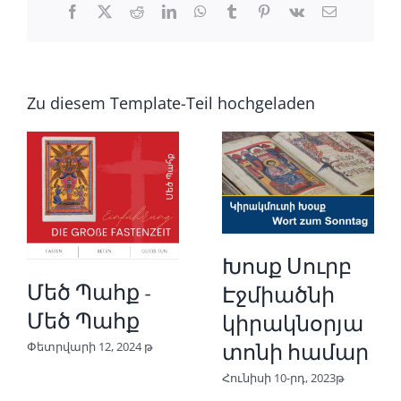
Ֆեյսբուք
X
Reddit
LinkedIn
Whatsapp
tumblr
Pinterest
Վկ
Email
Zu diesem Template-Teil hochgeladen
Խոսք Սուրբ
Մեծ Պահք -
Էջմիածնի
Մեծ Պահք
կիրակնօրյա
Փետրվարի 12, 2024 թ
տոնի համար
Հունիսի 10-րդ, 2023թ