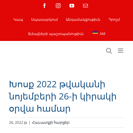
Skip
Ֆեյսբուք
Instagram
YouTube
Email
to
Կապ
Սպասարկում
Անդամակցութիւն
Դրոշմ
content
Տւեալների պաշտպանութիւն
AM
Խոսք 2022 թվականի
նոյեմբերի 26-ի կիրակի
օրվա համար
26, 2022 թ
|
Հաւատքի հարցեր