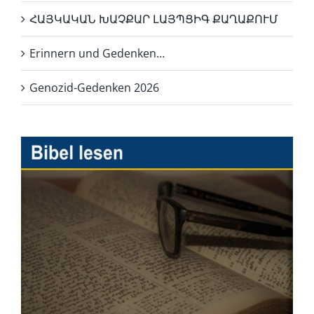
ՀԱՅԿԱԿԱՆ ԽԱՉՔԱՐ ԼԱՅՊՑԻԳ ՔԱՂԱՔՈՒՄ
Erinnern und Gedenken…
Genozid-Gedenken 2026